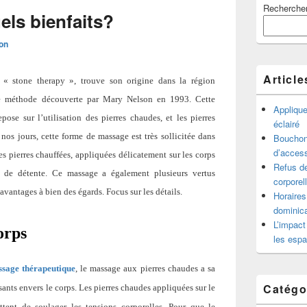
Recherche
principale
els bienfaits?
de
widget
ion
pour
la
barre
Article
 « stone therapy », trouve son origine dans la région
latérale
e méthode découverte par Mary Nelson en 1993. Cette
Appliqu
ose sur l’utilisation des pierres chaudes, et les pierres
éclairé
 nos jours, cette forme de massage est très sollicitée dans
Bouchon 
d’access
es pierres chauffées, appliquées délicatement sur les corps
Refus de
et de détente. Ce massage a également plusieurs vertus
corporel
 avantages à bien des égards. Focus sur les détails.
Horaires
dominica
L’impact
orps
les espa
ssage
thérapeutique
, l
e massage aux pierres chaudes
a sa
Catégo
isants
envers
le corps.
Les pierres chaudes appliquées sur le
tent de soulager les tensions corporelles. Pour que le