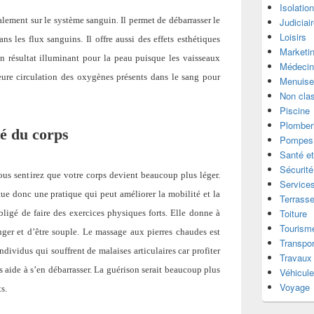
Isolatio
lement sur le système sanguin. Il permet de débarrasser le
Judiciai
Loisirs
ns les flux sanguins. Il offre aussi des effets esthétiques
Marketi
n résultat illuminant pour la peau puisque les vaisseaux
Médecin
eure circulation des oxygènes présents dans le sang pour
Menuise
Non cla
Piscine
Plomber
té du corps
Pompes 
Santé et
Sécurité
ous sentirez que votre corps devient beaucoup plus léger.
Services
ue donc une pratique qui peut améliorer la mobilité et la
Terrass
Toiture
 obligé de faire des exercices physiques forts. Elle donne à
Tourism
uger et d’être souple. Le massage aux pierres chaudes est
Transpor
vidus qui souffrent de malaises articulaires car profiter
Travaux
 aide à s’en débarrasser. La guérison serait beaucoup plus
Véhicul
Voyage
s.