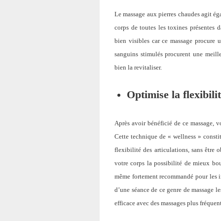
Le massage aux pierres chaudes agit éga
corps de toutes les toxines présentes da
bien visibles car ce massage procure u
sanguins stimulés procurent une meill
bien la revitaliser.
Optimise la flexibili
Après avoir bénéficié de ce massage, v
Cette technique de « wellness » constit
flexibilité des articulations, sans être
votre corps la possibilité de mieux bo
même fortement recommandé pour les indi
d’une séance de ce genre de massage les
efficace avec des massages plus fréquent