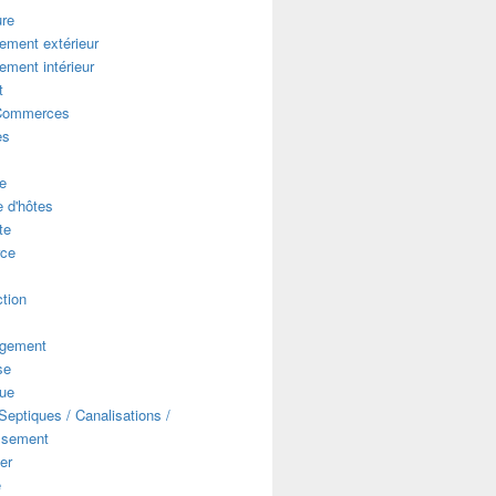
ure
ment extérieur
ment intérieur
t
Commerces
es
e
 d'hôtes
te
ce
s
tion
gement
se
que
eptiques / Canalisations /
ssement
er
e