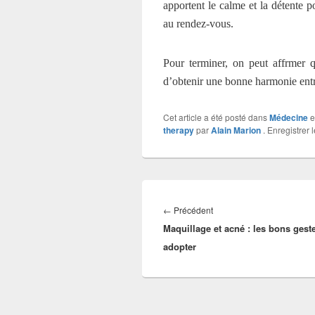
apportent le calme et la détente pou
au rendez-vous.
Pour terminer, on peut affrmer 
d’obtenir une bonne harmonie entre 
Cet article a été posté dans
Médecine
e
therapy
par
Alain Marion
. Enregistrer 
Navigation
de
Article
←
Précédent
l’article
Maquillage et acné : les bons gest
précédent :
adopter