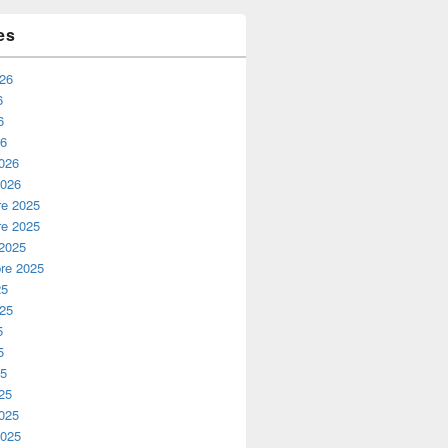
es
026
6
6
26
2026
2026
e 2025
e 2025
 2025
re 2025
25
025
5
5
25
25
2025
2025