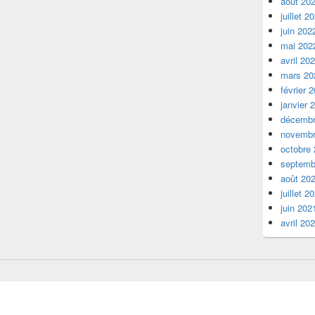
août 20
juillet 2
juin 202
mai 202
avril 20
mars 20
février 
janvier 
décembr
novembr
octobre
septemb
août 20
juillet 2
juin 202
avril 20