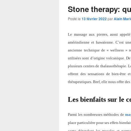
Stone therapy: qu
Posté le
13 février 2022
par
Alain Mar
Le massage aux pierres, aussi appelé
amérindienne et hawaïenne. C’est un
ancienne technique de « wellness » rep
utilisées sont d’origine volcanique. De
plusieurs centres de thalassothérapie. L
offrent des sensations de bien-être 
thérapeutiques. Bref, elle nous offre des
Les bienfaits sur le c
Parmi les nombreuses méthodes de
ma
place particulière pour s
es effets bienfa
corps détendent les muscles et permet