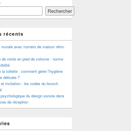
r
Rechercher
s récents
e murale avec numéro de maison rétro-
de visite en pied de colonne : norme
ibilité
 la toilette : comment gérer l’hygiène
le délicate ?
 et invitation : les codes du brunch
l
 psychologique du design sonore dans
ces de réception
ries