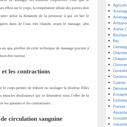
Agricult
es effets sur le corps, la température idéale des pierres doit
Aménage
arier selon la demande de la personne à qui on fait le
Aménage
Artisana
empées dans de l’eau très chaude, avant le massage, afin
Autres 
Boutiqu
Btp
Carrelag
 un spa, profiter de cette technique de massage procure à
Chambre
bien-être intense.
Charpen
Commer
 et les contractions
Conseil
Construc
Cuisine
ur le corps permet de réduire ou soulager la douleur. Elles
Déména
Entrepri
les muscles douloureux qui se détendent sous l’effet de la
Esthéti
re les spasmes et les contractures.
Fosses S
Assaini
 de circulation sanguine
Immobili
Industri