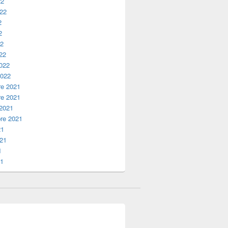
22
022
2
2
22
22
2022
2022
e 2021
e 2021
 2021
re 2021
21
021
1
21