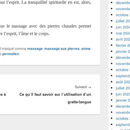
r l’esprit. La tranquillité spirituelle en est, alors,
décembr
novembr
octobre
juillet 2
que le massage avec des pierres chaudes permet
juin 202
mai 202
l’esprit, l’âme et le corps.
avril 20
février 
t marqué comme
massage
,
massage aux pierres
,
stone
janvier 
le
permalien
.
décembr
novembr
octobre
septemb
août 20
Article
Suivant
→
juillet 2
juin 202
es à
Ce qu’il faut savoir sur l’utilisation d’un
suivant :
janvier 
gratte-langue
décembr
novembr
octobre
septemb