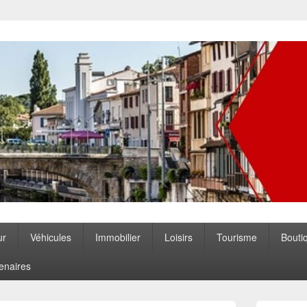
ccitanie
ur
Véhicules
Immobilier
Loisirs
Tourisme
Bouti
enaires
Zone