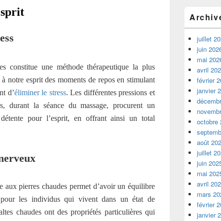
sprit
Archiv
ress
juillet 2
juin 202
mai 202
des
constitue une méthode thérapeutique la plus
avril 20
e à notre esprit des moments de repos en stimulant
février 
janvier 
nt d’
éliminer le stress
. Les différentes pressions et
décembr
rps, durant la séance du massage, procurent un
novembr
étente pour l’esprit, en offrant ainsi un total
octobre
septemb
août 20
juillet 2
 nerveux
juin 202
mai 202
avril 20
ge aux pierres chaudes permet d’avoir un équilibre
mars 20
our les individus qui vivent dans un état de
février 
ltes chaudes ont des propriétés particulières qui
janvier 