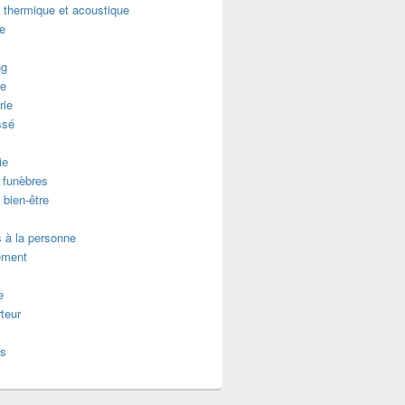
n thermique et acoustique
re
ng
e
rie
ssé
ie
funèbres
 bien-être
 à la personne
ement
e
teur
es