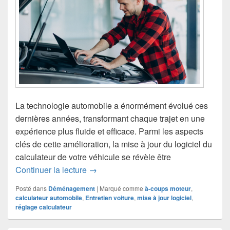
La technologie automobile a énormément évolué ces
dernières années, transformant chaque trajet en une
expérience plus fluide et efficace. Parmi les aspects
clés de cette amélioration, la mise à jour du logiciel du
calculateur de votre véhicule se révèle être
Pourquoi la mise à jour logiciel de votr
Continuer la lecture
→
Posté dans
Déménagement
|
Marqué comme
à-coups moteur
,
calculateur automobile
,
Entretien voiture
,
mise à jour logiciel
,
réglage calculateur