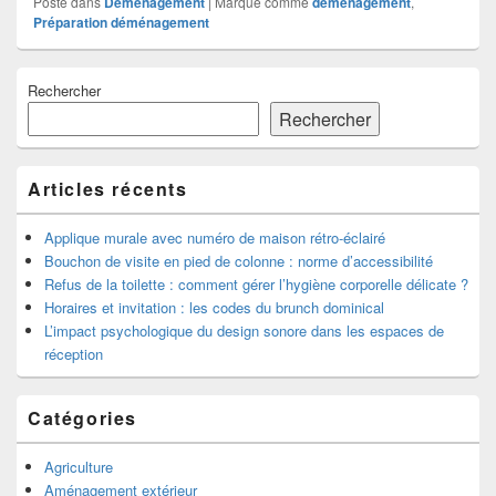
Posté dans
Déménagement
|
Marqué comme
déménagement
,
Préparation déménagement
Zone
Rechercher
principale
de
Rechercher
widget
pour
la
Articles récents
barre
latérale
Applique murale avec numéro de maison rétro-éclairé
Bouchon de visite en pied de colonne : norme d’accessibilité
Refus de la toilette : comment gérer l’hygiène corporelle délicate ?
Horaires et invitation : les codes du brunch dominical
L’impact psychologique du design sonore dans les espaces de
réception
Catégories
Agriculture
Aménagement extérieur