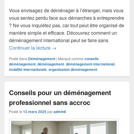
Vous envisagez de déménager à l’étranger, mais vous
vous sentez perdu face aux démarches à entreprendre
? Ne vous inquiétez pas, car tout peut être organisé de
manière simple et efficace. Découvrez comment un
déménagement international peut se faire sans
Déménagement international : partez l’e
Continuer la lecture
→
Posté dans
Déménagement
|
Marqué comme
conseils
déménagement
,
déménagement
,
déménagement international
,
mobilité internationale
,
organisation déménagement
Conseils pour un déménagement
professionnel sans accroc
Posté le
13 mars 2025
par
admin6