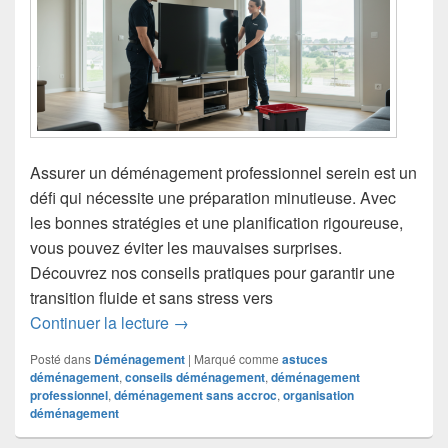
Assurer un déménagement professionnel serein est un
défi qui nécessite une préparation minutieuse. Avec
les bonnes stratégies et une planification rigoureuse,
vous pouvez éviter les mauvaises surprises.
Découvrez nos conseils pratiques pour garantir une
transition fluide et sans stress vers
Conseils pour un déménagement profe
Continuer la lecture
→
Posté dans
Déménagement
|
Marqué comme
astuces
déménagement
,
conseils déménagement
,
déménagement
professionnel
,
déménagement sans accroc
,
organisation
déménagement