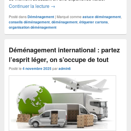
Déménagement : comment bien étiquete
Continuer la lecture
→
Posté dans
Déménagement
|
Marqué comme
astuce déménagement
,
conseils déménagement
,
déménagement
,
étiqueter cartons
,
organisation déménagement
Déménagement international : partez
l’esprit léger, on s’occupe de tout
Posté le
4 novembre 2025
par
admin6