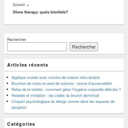
Article
Suivant
→
Stone therapy: quels bienfaits?
suivant :
Zone
Rechercher
principale
de
Rechercher
widget
pour
la
Articles récents
barre
latérale
Applique murale avec numéro de maison rétro-éclairé
Bouchon de visite en pied de colonne : norme d’accessibilité
Refus de la toilette : comment gérer l’hygiène corporelle délicate ?
Horaires et invitation : les codes du brunch dominical
L’impact psychologique du design sonore dans les espaces de
réception
Catégories