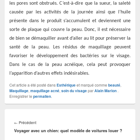
les pores sont obstrués. C’est-à-dire que la sueur, la saleté
causée par les activités de la journée ainsi que l’huile
présente dans le produit s’accumulent et deviennent une
sorte de plaque qui couvre la peau. Donc, il est nécessaire
de bien se démaquiller avant d’aller au lit pour préserver la
santé de la peau. Les résidus de maquillage peuvent
favoriser le développement des bactéries sur le visage.
Dans le cas de la peau acnéique, cela peut provoquer
l’apparition d’autres effets indésirables.
Cet article a été posté dans
Esthétique
et marqué comme
beauté
,
Maquillage
,
maquillage acné
,
soin du visage
par
Alain Marion
.
Enregistrer le
permalien
.
Navigation
de
Article
←
Précédent
l’article
Voyager avec un chien: quel modèle de voitures louer ?
précédent :