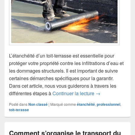
L’étanchéité d’un toit-terrasse est essentielle pour
protéger votre propriété contre les infiltrations d’eau et
les dommages structurels. Il est important de suivre
certaines démarches spécifiques pour la garantir.
Dans cet article, nous vous guiderons à travers les
Étanchéifier un toi
différentes étapes à
Continuer la lecture
→
Posté dans
Non classé
|
Marqué comme
étanchéité
,
professionnel
,
toit-terasse
Comment s’organise le transport du