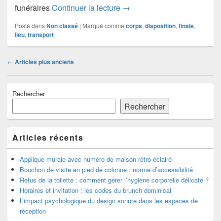
Comment s’organise le transp
funéraires
Continuer la lecture
→
Posté dans
Non classé
|
Marqué comme
corps
,
disposition
,
finale
,
lieu
,
transport
Navigation
←
Articles plus anciens
dans
les
Zone
articles
Rechercher
principale
de
Rechercher
widget
pour
la
Articles récents
barre
latérale
Applique murale avec numéro de maison rétro-éclairé
Bouchon de visite en pied de colonne : norme d’accessibilité
Refus de la toilette : comment gérer l’hygiène corporelle délicate ?
Horaires et invitation : les codes du brunch dominical
L’impact psychologique du design sonore dans les espaces de
réception