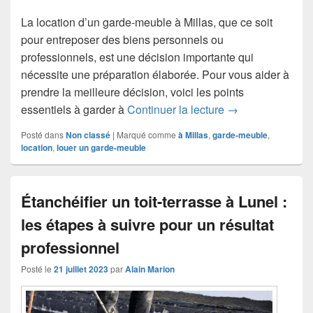
La location d’un garde-meuble à Millas, que ce soit
pour entreposer des biens personnels ou
professionnels, est une décision importante qui
nécessite une préparation élaborée. Pour vous aider à
prendre la meilleure décision, voici les points
10 points essenti
essentiels à garder à
Continuer la lecture
→
Posté dans
Non classé
|
Marqué comme
à Millas
,
garde-meuble
,
location
,
louer un garde-meuble
Étanchéifier un toit-terrasse à Lunel :
les étapes à suivre pour un résultat
professionnel
Posté le
21 juillet 2023
par
Alain Marion