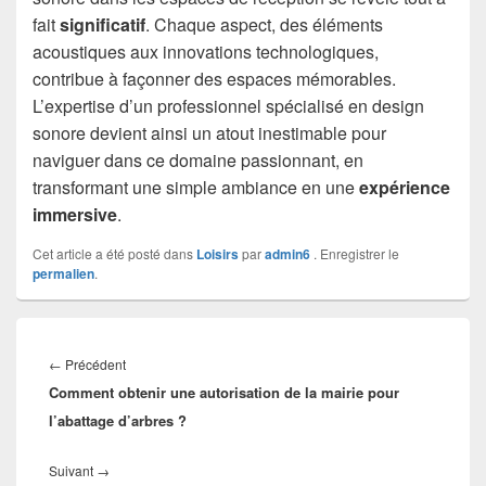
fait
significatif
. Chaque aspect, des éléments
acoustiques aux innovations technologiques,
contribue à façonner des espaces mémorables.
L’expertise d’un professionnel spécialisé en design
sonore devient ainsi un atout inestimable pour
naviguer dans ce domaine passionnant, en
transformant une simple ambiance en une
expérience
immersive
.
Cet article a été posté dans
Loisirs
par
admin6
. Enregistrer le
permalien
.
Navigation
de
Article
←
Précédent
l’article
Comment obtenir une autorisation de la mairie pour
précédent :
l’abattage d’arbres ?
Article
Suivant
→