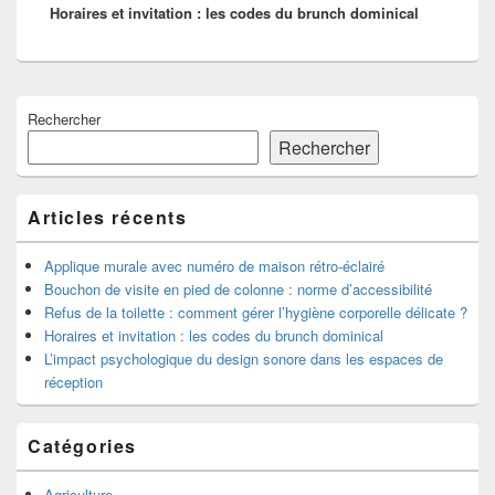
Horaires et invitation : les codes du brunch dominical
suivant :
Zone
Rechercher
principale
de
Rechercher
widget
pour
la
Articles récents
barre
latérale
Applique murale avec numéro de maison rétro-éclairé
Bouchon de visite en pied de colonne : norme d’accessibilité
Refus de la toilette : comment gérer l’hygiène corporelle délicate ?
Horaires et invitation : les codes du brunch dominical
L’impact psychologique du design sonore dans les espaces de
réception
Catégories
Agriculture