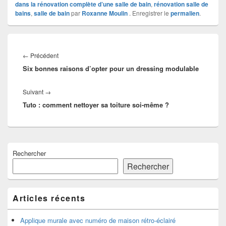
dans la rénovation complète d’une salle de bain
,
rénovation salle de
bains
,
salle de bain
par
Roxanne Moulin
. Enregistrer le
permalien
.
Navigation
de
Article
←
Précédent
l’article
Six bonnes raisons d’opter pour un dressing modulable
précédent :
Article
Suivant
→
Tuto : comment nettoyer sa toiture soi-même ?
suivant :
Zone
Rechercher
principale
de
Rechercher
widget
pour
la
Articles récents
barre
latérale
Applique murale avec numéro de maison rétro-éclairé