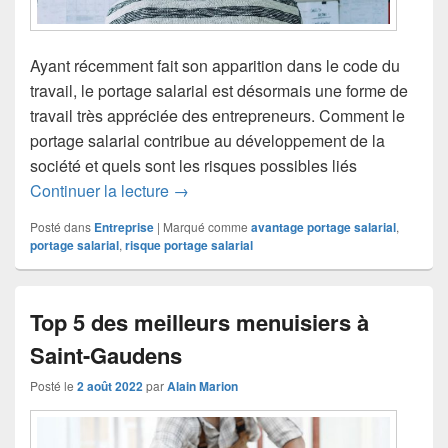
Ayant récemment fait son apparition dans le code du
travail, le portage salarial est désormais une forme de
travail très appréciée des entrepreneurs. Comment le
portage salarial contribue au développement de la
société et quels sont les risques possibles liés
Opter pour le portage salarial : y a-t-il
Continuer la lecture
→
Posté dans
Entreprise
|
Marqué comme
avantage portage salarial
,
portage salarial
,
risque portage salarial
Top 5 des meilleurs menuisiers à
Saint-Gaudens
Posté le
2 août 2022
par
Alain Marion