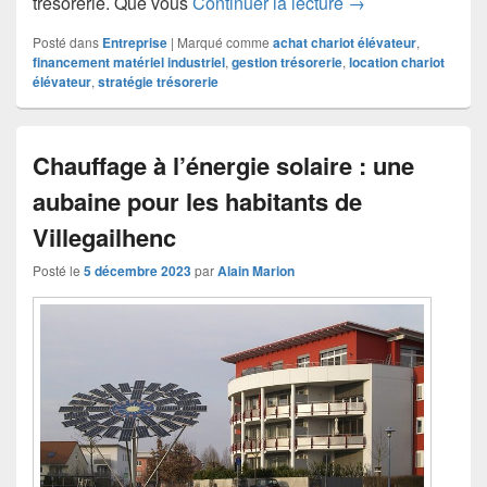
Location ou achat 
trésorerie. Que vous
Continuer la lecture
→
Posté dans
Entreprise
|
Marqué comme
achat chariot élévateur
,
financement matériel industriel
,
gestion trésorerie
,
location chariot
élévateur
,
stratégie trésorerie
Chauffage à l’énergie solaire : une
aubaine pour les habitants de
Villegailhenc
Posté le
5 décembre 2023
par
Alain Marion