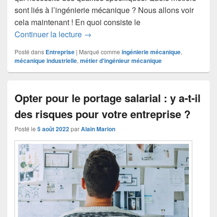
sont liés à l’ingénierie mécanique ? Nous allons voir
cela maintenant ! En quoi consiste le
Quels sont les métiers liés à l’ingénie
Continuer la lecture
→
Posté dans
Entreprise
|
Marqué comme
ingénierie mécanique
,
mécanique industrielle
,
métier d'ingénieur mécanique
Opter pour le portage salarial : y a-t-il
des risques pour votre entreprise ?
Posté le
5 août 2022
par
Alain Marion