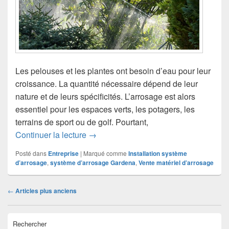
Les pelouses et les plantes ont besoin d’eau pour leur
croissance. La quantité nécessaire dépend de leur
nature et de leurs spécificités. L’arrosage est alors
essentiel pour les espaces verts, les potagers, les
terrains de sport ou de golf. Pourtant,
Quel budget pour l’installation d’un s
Continuer la lecture
→
Posté dans
Entreprise
|
Marqué comme
Installation système
d’arrosage
,
système d’arrosage Gardena
,
Vente matériel d’arrosage
Navigation
←
Articles plus anciens
dans
les
Zone
articles
Rechercher
principale