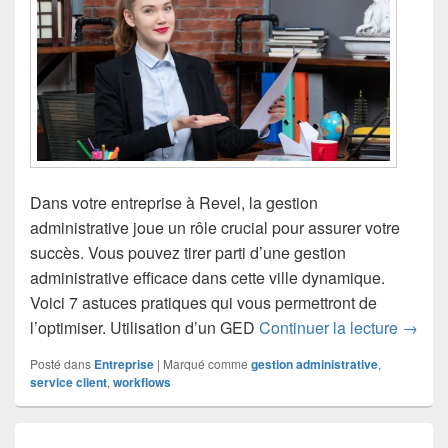
Dans votre entreprise à Revel, la gestion
administrative joue un rôle crucial pour assurer votre
succès. Vous pouvez tirer parti d’une gestion
administrative efficace dans cette ville dynamique.
Voici 7 astuces pratiques qui vous permettront de
7 astu
l’optimiser. Utilisation d’un GED
Continuer la lecture
→
Posté dans
Entreprise
|
Marqué comme
gestion administrative
,
service client
,
workflows