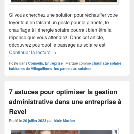
Si vous cherchez une solution pour réchauffer votre
foyer tout en faisant un geste pour la planète, le
chauffage à l’énergie solaire pourrait bien être la
réponse que vous attendiez. Dans cet article,
découvrez pourquoi le passage au solaire est
Chauffage à l’énergie solaire : une aub
Continuer la lecture
→
Posté dans
Conseils
,
Entreprise
|
Marqué comme
chauffage solaire
,
habitants de Villegailhenc
,
les panneaux solaires
7 astuces pour optimiser la gestion
administrative dans une entreprise à
Revel
Posté le
20 juillet 2023
par
Alain Marion