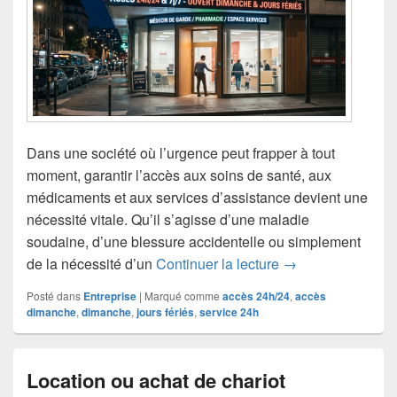
Dans une société où l’urgence peut frapper à tout
moment, garantir l’accès aux soins de santé, aux
médicaments et aux services d’assistance devient une
nécessité vitale. Qu’il s’agisse d’une maladie
soudaine, d’une blessure accidentelle ou simplement
Accès 24h/24 le di
de la nécessité d’un
Continuer la lecture
→
Posté dans
Entreprise
|
Marqué comme
accès 24h/24
,
accès
dimanche
,
dimanche
,
jours fériés
,
service 24h
Location ou achat de chariot