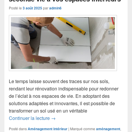
Posté le
3 août 2025
par
admin6
Le temps laisse souvent des traces sur nos sols,
rendant leur rénovation indispensable pour redonner
de l’éclat à nos espaces de vie. En adoptant des
solutions adaptées et innovantes, il est possible de
transformer un sol usé en un véritable
Rénovation de sols : donner une secon
Continuer la lecture
→
Posté dans
Aménagement intérieur
|
Marqué comme
aménagement
,