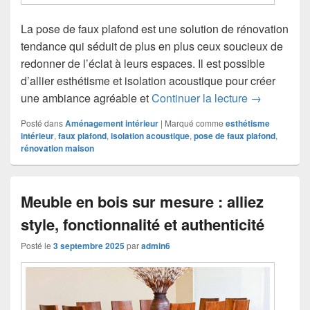
La pose de faux plafond est une solution de rénovation
tendance qui séduit de plus en plus ceux soucieux de
redonner de l’éclat à leurs espaces. Il est possible
d’allier esthétisme et isolation acoustique pour créer
Pose de faux
une ambiance agréable et
Continuer la lecture
→
Posté dans
Aménagement intérieur
|
Marqué comme
esthétisme
intérieur
,
faux plafond
,
isolation acoustique
,
pose de faux plafond
,
rénovation maison
Meuble en bois sur mesure : alliez
style, fonctionnalité et authenticité
Posté le
3 septembre 2025
par
admin6