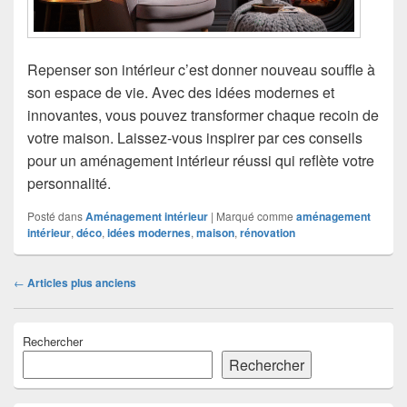
Repenser son intérieur c’est donner nouveau souffle à
son espace de vie. Avec des idées modernes et
innovantes, vous pouvez transformer chaque recoin de
votre maison. Laissez-vous inspirer par ces conseils
pour un aménagement intérieur réussi qui reflète votre
personnalité.
Posté dans
Aménagement intérieur
|
Marqué comme
aménagement
intérieur
,
déco
,
idées modernes
,
maison
,
rénovation
Navigation
←
Articles plus anciens
dans
les
Zone
articles
Rechercher
principale
de
Rechercher
widget
pour