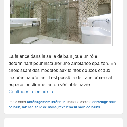
La faïence dans la salle de bain joue un rôle
déterminant pour instaurer une ambiance spa zen. En
choisissant des modèles aux teintes douces et aux
textures naturelles, il est possible de transformer cet
espace fonctionnel en un véritable havre
Faïence salle de bain : créer une amb
Continuer la lecture
→
Posté dans
Aménagement intérieur
|
Marqué comme
carrelage salle
de bain
,
faience salle de bains
,
revetement salle de bains