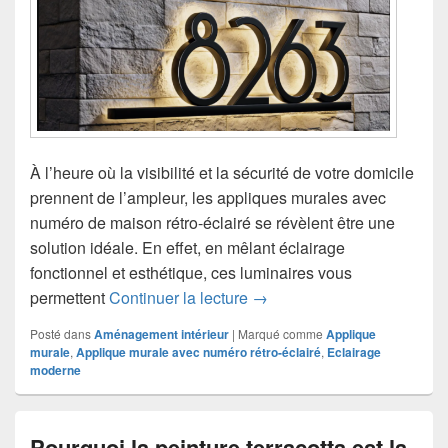
À l’heure où la visibilité et la sécurité de votre domicile
prennent de l’ampleur, les appliques murales avec
numéro de maison rétro-éclairé se révèlent être une
solution idéale. En effet, en mêlant éclairage
fonctionnel et esthétique, ces luminaires vous
Applique murale avec numér
permettent
Continuer la lecture
→
Posté dans
Aménagement intérieur
|
Marqué comme
Applique
murale
,
Applique murale avec numéro rétro-éclairé
,
Eclairage
moderne
Pourquoi la peinture terracotta est la