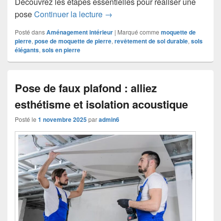
Découvrez les étapes essentielles pour réaliser une
Pose de moquette de pierre : une 
pose
Continuer la lecture
→
Posté dans
Aménagement intérieur
|
Marqué comme
moquette de
pierre
,
pose de moquette de pierre
,
revêtement de sol durable
,
sols
élégants
,
sols en pierre
Pose de faux plafond : alliez
esthétisme et isolation acoustique
Posté le
1 novembre 2025
par
admin6