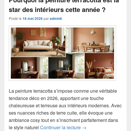
star des intérieurs cette année ?
Posté le
18 mai 2026
par
admin6
La peinture terracotta s’impose comme une véritable
tendance déco en 2026, apportant une touche
chaleureuse et terreuse aux intérieurs modernes. Avec
ses nuances riches de terre cuite, elle évoque une
ambiance cosy tout en s’inscrivant parfaitement dans
Pourquoi la peinture terr
le style naturel
Continuer la lecture
→