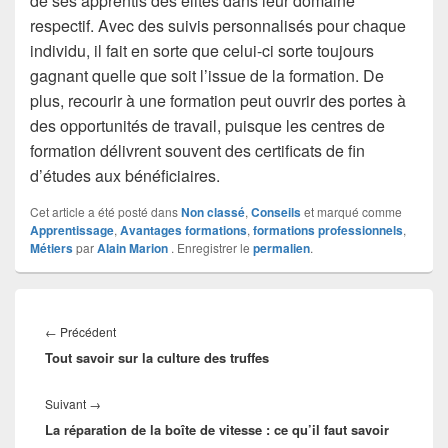
de ses apprentis des élites dans leur domaine
respectif. Avec des suivis personnalisés pour chaque
individu, il fait en sorte que celui-ci sorte toujours
gagnant quelle que soit l’issue de la formation. De
plus, recourir à une formation peut ouvrir des portes à
des opportunités de travail, puisque les centres de
formation délivrent souvent des certificats de fin
d’études aux bénéficiaires.
Cet article a été posté dans
Non classé
,
Conseils
et marqué comme
Apprentissage
,
Avantages formations
,
formations professionnels
,
Métiers
par
Alain Marion
. Enregistrer le
permalien
.
Navigation
de
Article
←
Précédent
l’article
Tout savoir sur la culture des truffes
précédent :
Article
Suivant
→
La réparation de la boîte de vitesse : ce qu’il faut savoir
suivant :