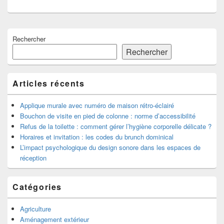
Zone
Rechercher
principale
de
Rechercher
widget
pour
la
Articles récents
barre
latérale
Applique murale avec numéro de maison rétro-éclairé
Bouchon de visite en pied de colonne : norme d’accessibilité
Refus de la toilette : comment gérer l’hygiène corporelle délicate ?
Horaires et invitation : les codes du brunch dominical
L’impact psychologique du design sonore dans les espaces de
réception
Catégories
Agriculture
Aménagement extérieur