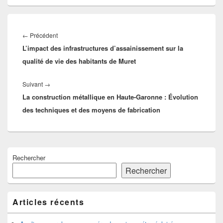
Navigation
de
Article
←
Précédent
l’article
L’impact des infrastructures d’assainissement sur la
précédent :
qualité de vie des habitants de Muret
Article
Suivant
→
La construction métallique en Haute-Garonne : Évolution
suivant :
des techniques et des moyens de fabrication
Zone
Rechercher
principale
de
Rechercher
widget
pour
la
Articles récents
barre
latérale