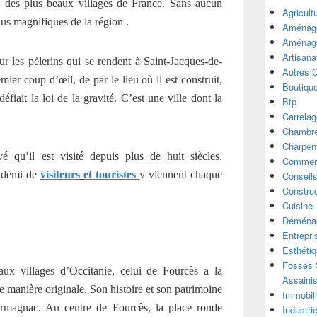
es des plus beaux villages de France. Sans aucun
Agricult
plus magnifiques de la région .
Aménage
Aménage
Artisana
ur les pèlerins qui se rendent à Saint-Jacques-de-
Autres 
ier coup d’œil, de par le lieu où il est construit,
Boutiqu
fiait la loi de la gravité. C’est une ville dont la
Btp
Carrelag
Chambre
Charpen
 qu’il est visité depuis plus de huit siècles.
Commer
t demi de
visiteur
s
et touristes
y viennent chaque
Conseil
Construc
Cuisine
Déména
Entrepri
Esthéti
Fosses S
aux villages d’Occitanie,
celui
de Fourcès a la
Assaini
 de manière originale. Son histoire et son patrimoine
Immobili
Armagnac. Au centre de Fourcès, la place ronde
Industri