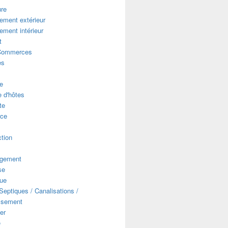
ure
ment extérieur
ment intérieur
t
Commerces
es
e
 d'hôtes
te
ce
s
tion
gement
se
que
eptiques / Canalisations /
ssement
er
e