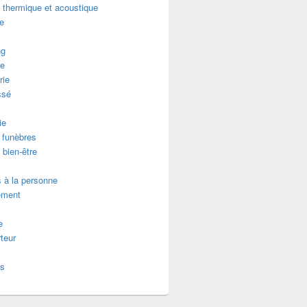
n thermique et acoustique
re
ng
e
rie
ssé
ie
funèbres
 bien-être
 à la personne
ement
e
teur
es