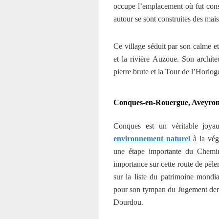
occupe l’emplacement où fut const
a
utour se sont construites des ma
Ce village séduit par son calme et
et la rivière Auzoue. Son archite
pierre brute et la Tour de l’Horlo
Conques-en-Rouergue, Aveyro
Conques est un véritable joya
environnement naturel
à la végé
une étape importante du Chemin
importance sur cette route de pèl
sur la liste du patrimoine mond
pour son tympan du Jugement derni
Dourdou.