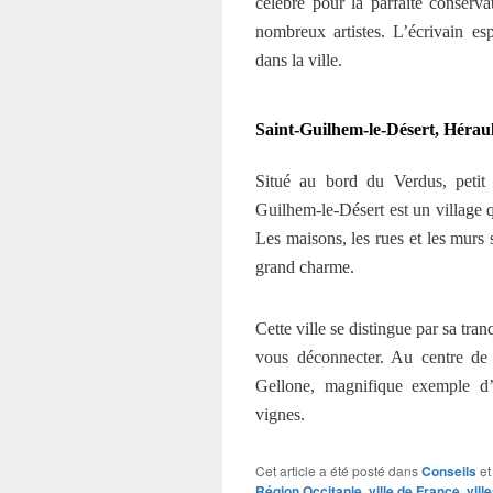
célèbre pour la parfaite conserva
nombreux artistes. L’écrivain e
dans la ville.
Saint-Guilhem-le-Désert, Hérau
Situé au bord du Verdus, petit 
Guilhem-le-Désert est un village 
Les maisons, les rues et les murs
grand charme.
Cette ville se distingue par sa tran
vous déconnecter. Au centre de
Gellone, magnifique exemple d’
vignes.
Cet article a été posté dans
Conseils
et
Région Occitanie
,
ville de France
,
vill