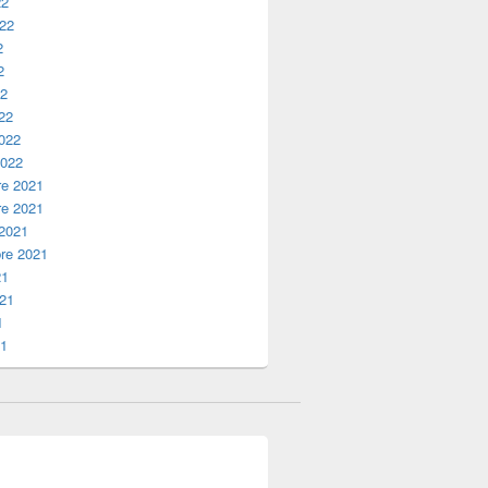
22
022
2
2
22
22
2022
2022
e 2021
e 2021
 2021
re 2021
21
021
1
21