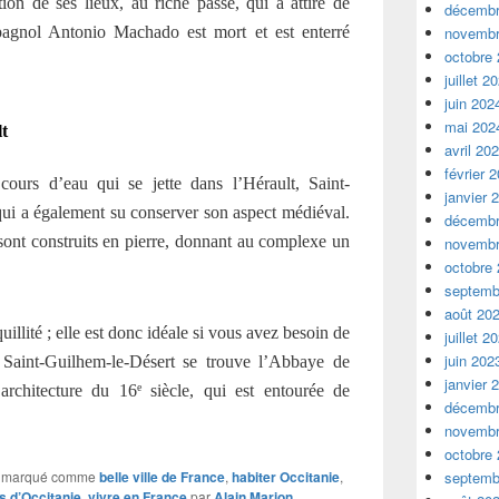
tion de ses lieux, au riche passé, qui a attiré de
décembr
spagnol Antonio Machado est mort et est enterré
novembr
octobre
juillet 2
juin 202
mai 202
lt
avril 20
février 
cours d’eau qui se jette dans l’Hérault, Saint-
janvier 
qui a également su conserver son aspect médiéval.
décembr
 sont construits en pierre, donnant au complexe un
novembr
octobre
septemb
août 20
quillité ; elle est donc idéale si vous avez besoin de
juillet 2
juin 202
 Saint-Guilhem-le-Désert se trouve l’Abbaye de
janvier 
architecture du 16
siècle, qui est entourée de
e
décembr
novembr
octobre
 marqué comme
belle ville de France
,
habiter Occitanie
,
septemb
es d’Occitanie
,
vivre en France
par
Alain Marion
.