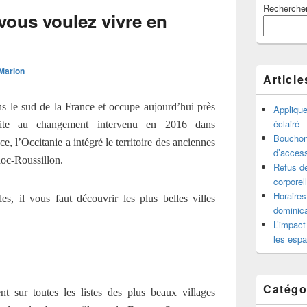
Recherche
principale
i vous voulez vivre en
de
widget
pour
la
 Marion
barre
Article
latérale
ns le sud de la France et occupe aujourd’hui près
Appliqu
éclairé
uite au changement intervenu en 2016 dans
Bouchon 
ce, l’Occitanie a intégré le territoire des anciennes
d’access
oc-Roussillon.
Refus de
corporel
Horaires
s, il vous faut découvrir les plus belles villes
dominica
L’impact
les espa
Catégo
 sur toutes les listes des plus beaux villages