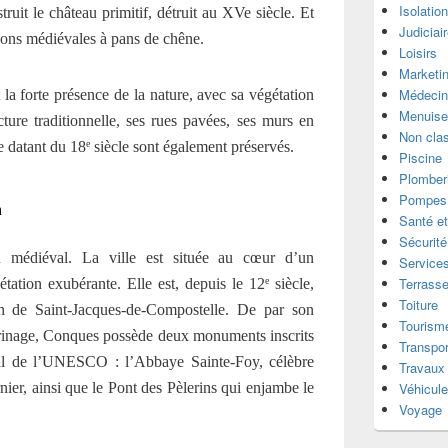
Isolatio
ruit le château primitif, détruit au XVe siècle.
Et
Judiciai
isons médiévales à pans de chêne.
Loisirs
Marketi
Médecin
 la forte présence de la nature, avec sa végétation
Menuise
cture traditionnelle, ses rues pavées, ses murs en
Non cla
e
ge datant du
18
siècle sont également préservés.
Piscine
Plomber
Pompes 
n
Santé et
Sécurité
u médiéval. La ville est située au cœur d’un
Services
Terrass
tation exubérante. Elle est, depuis le 12
siècle,
e
Toiture
 de Saint-Jacques-de-Compostelle. De par son
Tourism
erinage, Conques possède deux monuments inscrits
Transpor
ial de l’UNESCO : l’Abbaye Sainte-Foy, célèbre
Travaux
er, ainsi que le Pont des Pèlerins qui enjambe le
Véhicul
Voyage