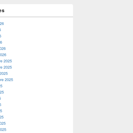
es
026
6
6
26
2026
2026
e 2025
e 2025
 2025
re 2025
25
025
5
5
25
25
2025
2025