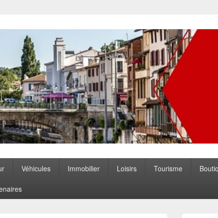
ccitanie
ur
Véhicules
Immobilier
Loisirs
Tourisme
Bouti
enaires
Zone