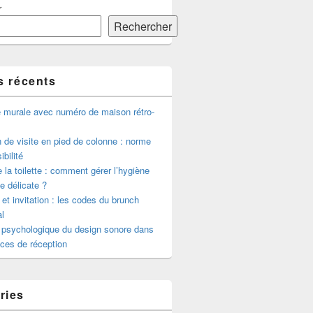
r
Rechercher
s récents
e murale avec numéro de maison rétro-
de visite en pied de colonne : norme
ibilité
 la toilette : comment gérer l’hygiène
le délicate ?
 et invitation : les codes du brunch
l
 psychologique du design sonore dans
ces de réception
ries