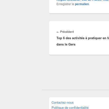
Enregistrer le
permalien
.
Navigation
de
Article
←
Précédent
l’article
Top 6 des activités à pratiquer en f
précédent :
dans le Gers
Contactez-nous
Politique de confidentialité