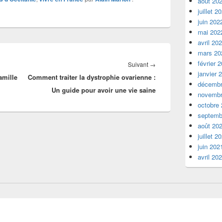
août 20
juillet 2
juin 202
mai 202
avril 20
mars 20
février 
Article
Suivant
→
janvier 
amille
Comment traiter la dystrophie ovarienne :
suivant :
décembr
Un guide pour avoir une vie saine
novembr
octobre
septemb
août 20
juillet 2
juin 202
avril 20