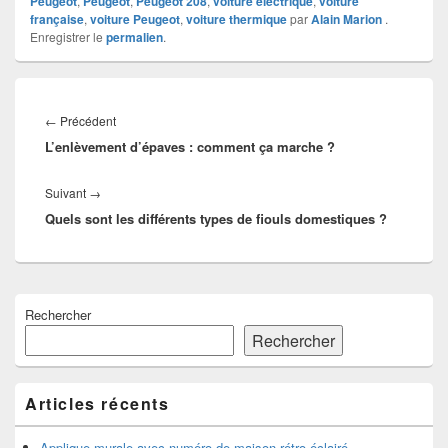
Peugeot
,
Peugeot
,
Peugeot 208
,
voiture électrique
,
voiture
française
,
voiture Peugeot
,
voiture thermique
par
Alain Marion
.
Enregistrer le
permalien
.
Navigation
de
Article
←
Précédent
l’article
L’enlèvement d’épaves : comment ça marche ?
précédent :
Article
Suivant
→
Quels sont les différents types de fiouls domestiques ?
suivant :
Zone
Rechercher
principale
de
Rechercher
widget
pour
la
Articles récents
barre
latérale
Applique murale avec numéro de maison rétro-éclairé