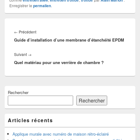
entretien allée
entretien trottoir
trottoir
Alain Marion
Enregistrer le
permalien
.
Navigation
de
Article
←
Précédent
l’article
Guide d’installation d’une membrane d’étanchéité EPDM
précédent :
Article
Suivant
→
Quel matériau pour une verrière de chambre ?
suivant :
Zone
Rechercher
principale
de
Rechercher
widget
pour
la
Articles récents
barre
latérale
Applique murale avec numéro de maison rétro-éclairé