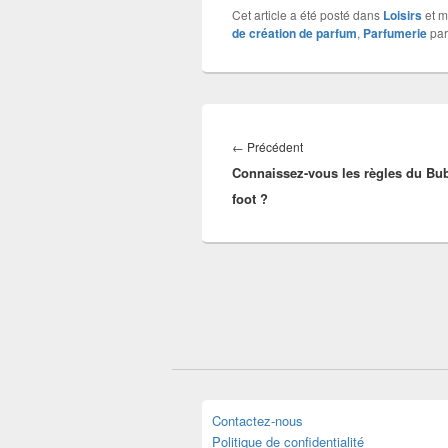
Cet article a été posté dans
Loisirs
et 
de création de parfum
,
Parfumerie
pa
Navigation
de
Article
←
Précédent
l’article
Connaissez-vous les règles du Bub
précédent :
foot ?
Contactez-nous
Politique de confidentialité