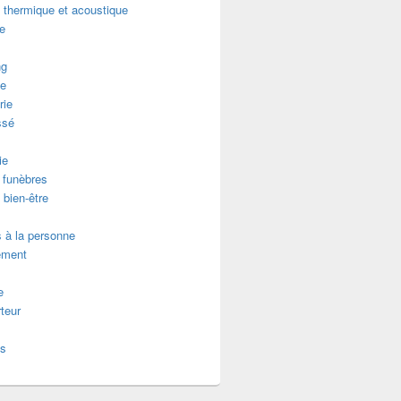
n thermique et acoustique
re
ng
e
rie
ssé
ie
funèbres
 bien-être
 à la personne
ement
e
teur
es