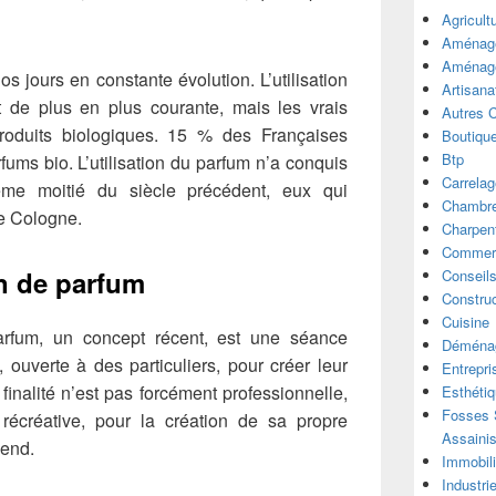
Agricult
Aménage
Aménage
 jours en constante évolution. L’utilisation
Artisana
 de plus en plus courante, mais les vrais
Autres 
produits biologiques. 15 % des Françaises
Boutiqu
Btp
rfums bio. L’utilisation du parfum n’a conquis
Carrelag
me moitié du siècle précédent, eux qui
Chambre
de Cologne.
Charpen
Commer
on de parfum
Conseil
Construc
Cuisine
arfum, un concept récent, est une séance
Déména
 ouverte à des particuliers, pour créer leur
Entrepri
inalité n’est pas forcément professionnelle,
Esthéti
Fosses S
t récréative, pour la création de sa propre
Assaini
-end.
Immobili
Industri