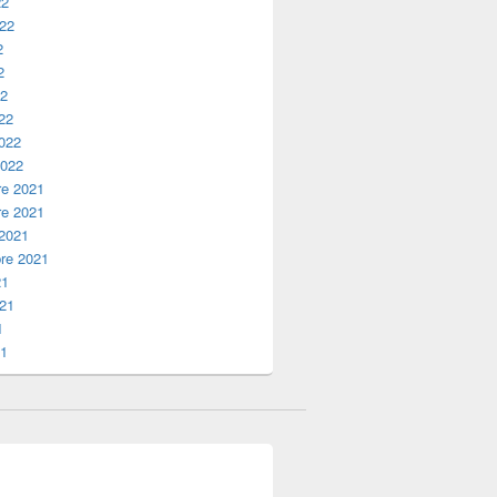
22
022
2
2
22
22
2022
2022
e 2021
e 2021
 2021
re 2021
21
021
1
21