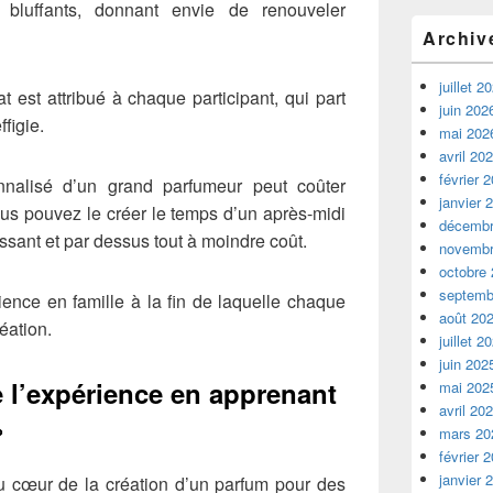
t bluffants, donnant envie de renouveler
Archiv
juillet 2
icat est attribué à chaque participant, qui part
juin 202
figie.
mai 202
avril 20
février 
nalisé d’un grand parfumeur peut coûter
janvier 
us pouvez le créer le temps d’un après-midi
décembr
chissant et par dessus tout à moindre coût.
novembr
octobre
septemb
érience en famille à la fin de laquelle chaque
août 20
éation.
juillet 2
juin 202
 l’expérience en apprenant
mai 202
avril 20
»
mars 20
février 
janvier 
au cœur de la création d’un parfum pour des