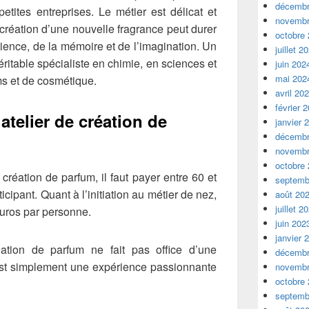
décembr
tites entreprises. Le métier est délicat et
novembr
 création d’une nouvelle fragrance peut durer
octobre
ience, de la mémoire et de l’imagination. Un
juillet 2
éritable spécialiste en chimie, en sciences et
juin 202
mai 202
s et de cosmétique.
avril 20
février 
telier de création de
janvier 
décembr
novembr
octobre
 création de parfum, il faut payer entre 60 et
septemb
icipant. Quant à l’initiation au métier de nez,
août 20
juillet 2
euros par personne.
juin 202
janvier 
ation de parfum ne fait pas office d’une
décembr
’est simplement une expérience passionnante
novembr
octobre
septemb