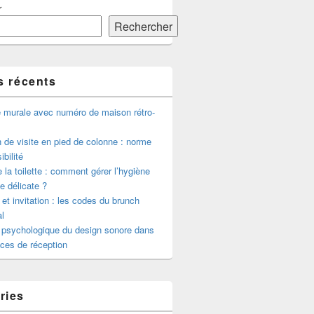
r
Rechercher
s récents
e murale avec numéro de maison rétro-
de visite en pied de colonne : norme
ibilité
 la toilette : comment gérer l’hygiène
le délicate ?
 et invitation : les codes du brunch
l
 psychologique du design sonore dans
ces de réception
ries