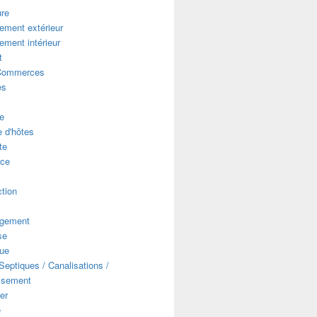
ure
ment extérieur
ment intérieur
t
Commerces
es
e
 d'hôtes
te
ce
s
tion
gement
se
que
eptiques / Canalisations /
ssement
er
e