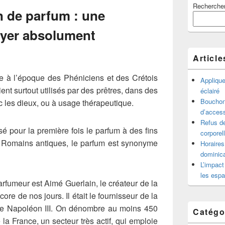
Recherche
principale
on de parfum : une
de
widget
ayer absolument
pour
la
barre
Article
latérale
e à l’époque des Phéniciens et des Crétois
Appliqu
ient surtout utilisés par des prêtres, dans des
éclairé
Bouchon 
 les dieux, ou à usage thérapeutique.
d’access
Refus de
isé pour la première fois le parfum à des fins
corporel
 Romains antiques, le parfum est synonyme
Horaires
dominica
L’impact
les espa
rfumeur est Aimé Guerlain, le créateur de la
ore de nos jours. Il était le fournisseur de la
 de Napoléon III. On dénombre au moins 450
Catégo
la France, un secteur très actif, qui emploie