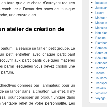
 en faire quelque chose d’attrayant requiert
Isolatio
Judiciai
les combiner à l’instar des notes de musique
Loisirs
lodie, une œuvre d’art.
Marketi
Médecin
n atelier de création de
Menuise
Non cla
Piscine
Plomber
 parfum, la séance se fait en petit groupe. Le
Pompes 
Santé et
un petit entretien avec chaque participant
Sécurité
découvrir aux participants quelques matières
Services
s parmi lesquelles vous devez choisir une
Terrass
e parfum.
Toiture
Tourism
Transpor
s directives données par l’animateur, pour un
Travaux
 de se lancer dans la création. En effet, il n’y
Véhicul
’essai pour composer un produit unique dans
Voyage
n véritable reflet de votre personnalité. Les