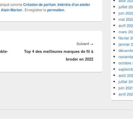
août 20
marqué comme
Création de parfum
,
Intérêts d'un atelier
juillet 2
r
Alain Marion
. Enregistrer le
permalien
.
juin 202
mai 202
avril 20
mars 20
février 
Article
Suivant
→
janvier 
décembr
ble-
Top 4 des meilleures marques de fil à
suivant :
novembr
broder en 2022
octobre
septemb
août 20
juillet 2
juin 202
avril 20