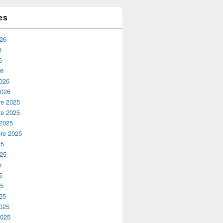
es
026
6
6
26
2026
2026
e 2025
e 2025
 2025
re 2025
25
025
5
5
25
25
2025
2025