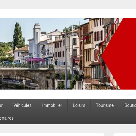
ccitanie
ur
Véhicules
Immobilier
Loisirs
Tourisme
Bouti
enaires
Zone