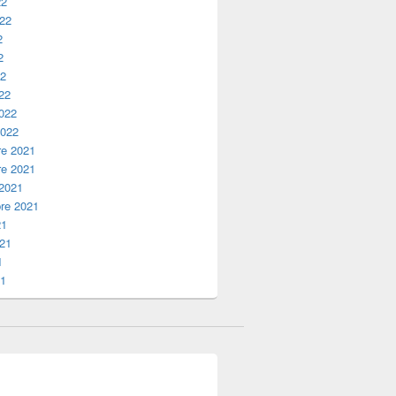
22
022
2
2
22
22
2022
2022
e 2021
e 2021
 2021
re 2021
21
021
1
21