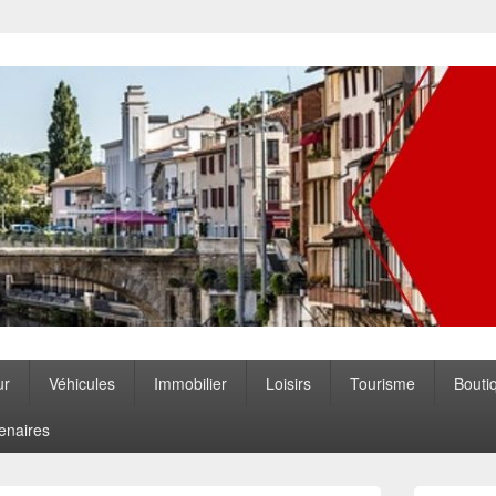
ccitanie
ur
Véhicules
Immobilier
Loisirs
Tourisme
Bouti
enaires
Zone