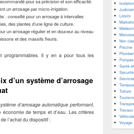
ecommandé pour sa précision et son efficacité.
Isolatio
t un arrosage par micro-irrigation.
Judiciai
Loisirs
s : conseillé pour un arrosage à intervalles
Marketi
es, des plantes d’une ligne de culture.
Médecin
pour un arrosage régulier et en douceur au niveau
Menuise
issons et des massifs fleuris.
Non cla
Piscine
Plomber
nt programmables. Il y en a pour tous les
Pompes 
Santé et
Sécurité
oix d’un système d’arrosage
Services
Terrass
uat
Toiture
Tourism
Transpor
système d’arrosage automatique performant
,
Travaux
ne économie de temps et d’eau. Les critères
Véhicul
de l’achat du dispositif :
Voyage