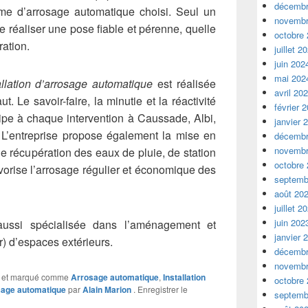
décembr
me d’arrosage automatique choisi. Seul un
novembr
 réaliser une pose fiable et pérenne, quelle
octobre
ration.
juillet 2
juin 202
mai 202
allation d’arrosage automatique
est réalisée
avril 20
. Le savoir-faire, la minutie et la réactivité
février 
uipe à chaque intervention à Caussade, Albi,
janvier 
 L’entreprise propose également la mise en
décembr
novembr
 récupération des eaux de pluie, de station
octobre
vorise l’arrosage régulier et économique des
septemb
août 20
juillet 2
juin 202
 aussi spécialisée dans l’aménagement et
janvier 
er) d’espaces extérieurs.
décembr
novembr
et marqué comme
Arrosage automatique
,
Installation
octobre
age automatique
par
Alain Marion
. Enregistrer le
septemb