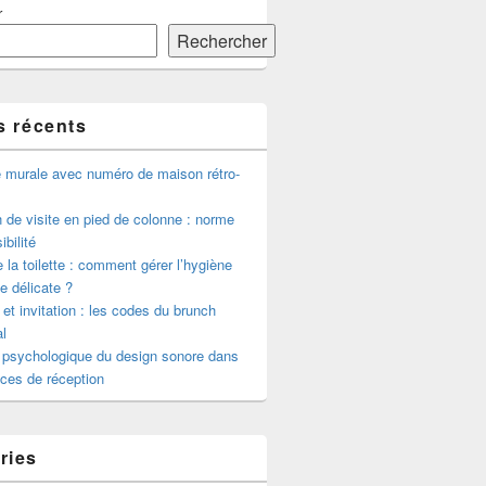
r
Rechercher
s récents
e murale avec numéro de maison rétro-
de visite en pied de colonne : norme
ibilité
 la toilette : comment gérer l’hygiène
le délicate ?
 et invitation : les codes du brunch
l
 psychologique du design sonore dans
ces de réception
ries