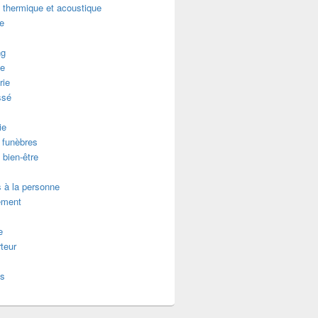
n thermique et acoustique
re
ng
e
rie
ssé
ie
funèbres
 bien-être
 à la personne
ement
e
teur
es