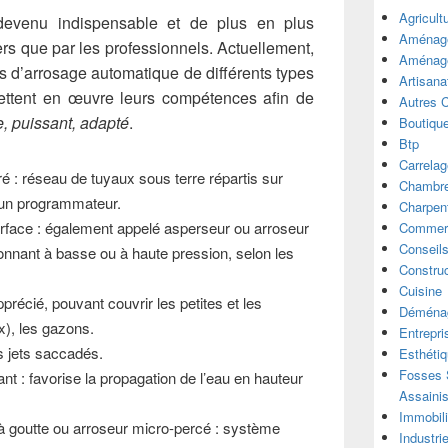
Agricult
evenu indispensable et de plus en plus
Aménage
ers que par les professionnels. Actuellement,
Aménage
 d’arrosage automatique de différents types
Artisana
ettent en œuvre leurs compétences afin de
Autres 
e, puissant, adapté
.
Boutiqu
Btp
Carrelag
é : réseau de tuyaux sous terre répartis sur
Chambre
à un programmateur.
Charpen
rface : également appelé asperseur ou arroseur
Commer
Conseil
onnant à basse ou à haute pression, selon les
Construc
Cuisine
apprécié, pouvant couvrir les petites et les
Déména
), les gazons.
Entrepri
s jets saccadés.
Esthéti
Fosses S
nt : favorise la propagation de l’eau en hauteur
Assaini
Immobili
 à goutte ou arroseur micro-percé : système
Industri