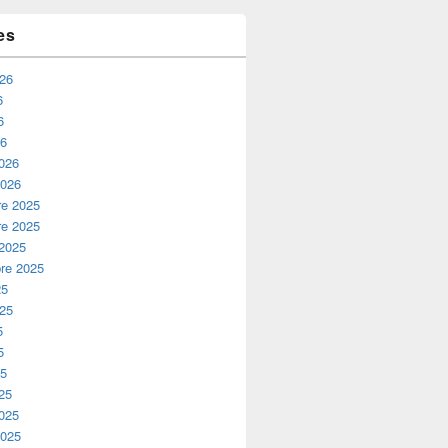
es
026
6
6
26
2026
2026
e 2025
e 2025
 2025
re 2025
25
025
5
5
25
25
2025
2025