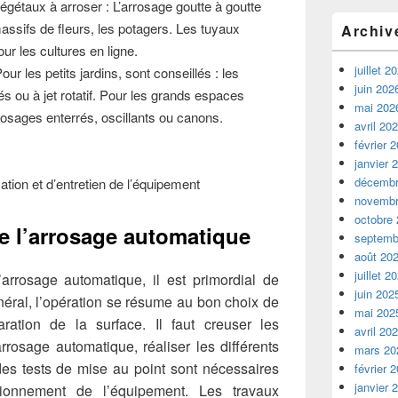
égétaux à arroser : L’arrosage goutte à goutte
massifs de fleurs, les potagers. Les tuyaux
Archiv
 les cultures en ligne.
juillet 2
our les petits jardins, sont conseillés : les
juin 202
és ou à jet rotatif. Pour les grands espaces
mai 202
arrosages enterrés, oscillants ou canons.
avril 20
février 
janvier 
décembr
lisation et d’entretien de l’équipement
novembr
octobre
e l’arrosage automatique
septemb
août 20
juillet 2
’arrosage automatique, il est primordial de
juin 202
énéral, l’opération se résume au bon choix de
mai 202
ration de la surface. Il faut creuser les
avril 20
rrosage automatique, réaliser les différents
mars 20
des tests de mise au point sont nécessaires
février 
janvier 
tionnement de l’équipement. Les travaux