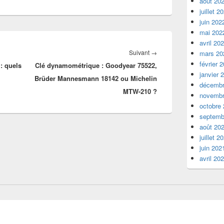
août 20
juillet 2
juin 202
mai 202
avril 20
Article
Suivant
→
mars 20
février 
: quels
Clé dynamométrique : Goodyear 75522,
suivant :
janvier 
Brüder Mannesmann 18142 ou Michelin
décembr
MTW-210 ?
novembr
octobre
septemb
août 20
juillet 2
juin 202
avril 20