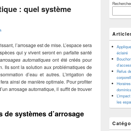
Recherche
principale
ique : quel système
de
widget
pour
la
n
barre
Article
latérale
rissant, l’arrosage est de mise. L’espace sera
Appliqu
spèces qui y vivent seront en parfaite santé
éclairé
Bouchon 
arrosages automatiques
ont été créés pour
d’access
en. Ils sont la solution aux problématiques de
Refus de
ommation d’eau et autres. L’irrigation de
corporel
 fera ainsi de manière optimale. Pour profiter
Horaires
d’un arrosage automatique, il suffit de trouver
dominica
L’impact
les espa
es de systèmes d’arrosage
Catégo