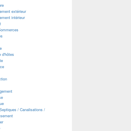
ure
ment extérieur
ment intérieur
t
Commerces
es
e
 d'hôtes
te
ce
s
tion
gement
se
que
eptiques / Canalisations /
ssement
er
e