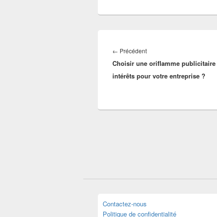
Navigation
de
Article
←
Précédent
l’article
Choisir une oriflamme publicitaire 
précédent :
intérêts pour votre entreprise ?
Contactez-nous
Politique de confidentialité