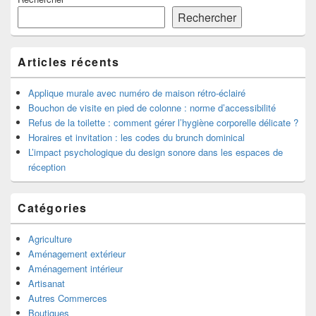
principale
de
Rechercher
widget
pour
la
Articles récents
barre
latérale
Applique murale avec numéro de maison rétro-éclairé
Bouchon de visite en pied de colonne : norme d’accessibilité
Refus de la toilette : comment gérer l’hygiène corporelle délicate ?
Horaires et invitation : les codes du brunch dominical
L’impact psychologique du design sonore dans les espaces de
réception
Catégories
Agriculture
Aménagement extérieur
Aménagement intérieur
Artisanat
Autres Commerces
Boutiques