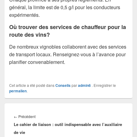
général, la limite est de 0,5 g/l pour les conducteurs
expérimentés.
Où trouver des services de chauffeur pour la
route des vins?
De nombreux vignobles collaborent avec des services
de transport locaux. Renseignez-vous à l’avance pour
planifier convenablement.
Cet article a été posté dans
Conseils
par
admin6
. Enregistrer le
permalien
.
Navigation
de
Article
←
Précédent
l’article
Le cahier de liaison : outil indispensable avec l’auxiliaire
précédent :
de vie