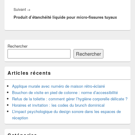
Article
Suivant
→
Produit d’étanchéité liquide pour micro-fissures tuyaux
suivant :
Zone
Rechercher
principale
de
Rechercher
widget
pour
la
Articles récents
barre
latérale
Applique murale avec numéro de maison rétro-éclairé
Bouchon de visite en pied de colonne : norme d’accessibilité
Refus de la toilette : comment gérer l’hygiène corporelle délicate ?
Horaires et invitation : les codes du brunch dominical
L’impact psychologique du design sonore dans les espaces de
réception