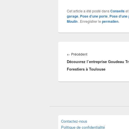
Cet article a été posté dans
Conseils
et
garage
,
Pose d’une porte
,
Pose d’une 
Moulin
. Enregistrer le
permalien
.
Navigation
de
Article
←
Précédent
l’article
Découvrez l’entreprise Goudeau T
précédent :
Forestiers à Toulouse
Contactez-nous
Politique de confidentialité