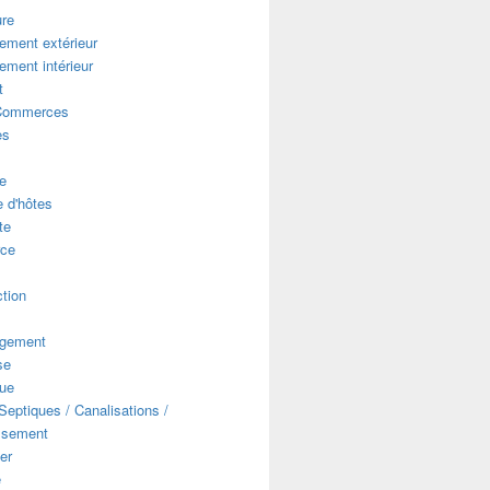
ure
ment extérieur
ment intérieur
t
Commerces
es
e
 d'hôtes
te
ce
s
tion
gement
se
que
eptiques / Canalisations /
ssement
er
e