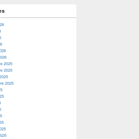
es
026
6
6
26
2026
2026
e 2025
e 2025
 2025
re 2025
25
025
5
5
25
25
2025
2025