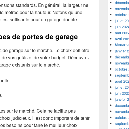
décembr
nsions standards. En général, la largeur ne
novembr
is mètres pour la hauteur. Notons qu’une
octobre
e est suffisante pour un garage double.
juillet 2
juin 202
mai 202
ypes de portes de garage
avril 20
février 
s de garage sur le marché. Le choix doit être
janvier 
décembr
s, de vos goûts et de votre budget. Découvrez
novembr
arage existants sur le marché.
octobre
septemb
nelle.
août 20
juillet 2
juin 202
e.
janvier 
décembr
tes sur le marché. Cela ne facilite pas
novembr
octobre
choix judicieux. Il est donc important de tenir
septemb
os besoins pour faire le meilleur choix.