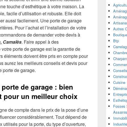
Agricult
une touche d’esthétique à votre maison. La
Aménage
, facile d’utilisation et robuste. Elle doit
Aménage
mer aussi facilement. Une porte de garage
Artisana
itères. Pour l’achat et l’installation de votre
Autres 
ecommandons de demander votre devis à
Boutiqu
Btp
s, Camalès
. Faire appel à des
Carrelag
 votre porte de garage est la garantie de
Chambre
rs éléments doivent être pris en compte pour
Charpen
us aurez les meilleurs conseils et devis pour
Commer
tre porte de garage.
Conseil
Construc
Cuisine
 porte de garage : bien
Déména
 pour un meilleur choix
Entrepri
Esthéti
Fosses S
ligne de compte dans le prix de la pose d’une
Assaini
influencer considérablement. Tout dépend de
Immobili
utilisés pour la porte, du type d’ouverture,
Industri