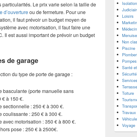
Isolatio
s particularités. Le prix varie selon la taille de
Judiciai
e d’ouverture
ou de fermeture. Pour une
Loisirs
tion, il faut prévoir un budget moyen de
Marketi
ystème avec motorisation, il faut faire une
Médecin
. Il est aussi important de prévoir un budget
Menuise
Non cla
Piscine
Plomber
es de garage
Pompes 
Santé et
nction du type de porte de garage :
Sécurité
Services
Terrass
e basculante (porte manuelle sans
Toiture
0 € à 150 €.
Tourism
 sectionnelle : 250 € à 300 €.
Transpor
Travaux
 coulissante : 250 € à 300 €.
Véhicul
 avec motorisation : 350 € à 800 €.
Voyage
 hors pose : 250 € à 2500€.