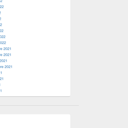
22
022
2
2
22
22
2022
2022
e 2021
e 2021
 2021
re 2021
21
021
1
21