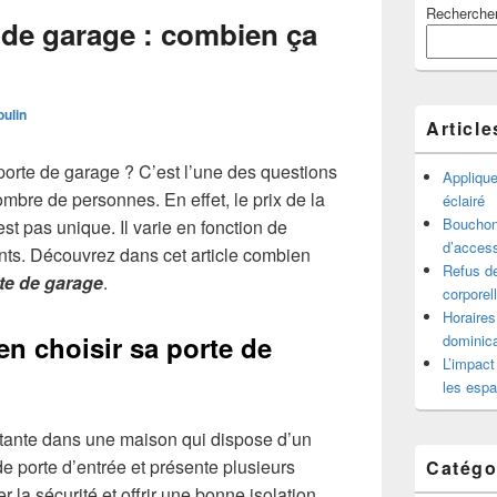
Recherche
principale
 de garage : combien ça
de
widget
pour
la
ulin
barre
Article
latérale
orte de garage ? C’est l’une des questions
Appliqu
ombre de personnes. En effet, le prix de la
éclairé
Bouchon 
st pas unique. Il varie en fonction de
d’access
nts. Découvrez dans cet article combien
Refus de
te de garage
.
corporel
Horaires
en choisir sa porte de
dominica
L’impact
les espa
tante dans une maison qui dispose d’un
de porte d’entrée et présente plusieurs
Catégo
r la sécurité et offrir une bonne isolation