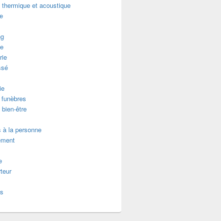
n thermique et acoustique
re
ng
e
rie
ssé
ie
funèbres
 bien-être
 à la personne
ement
e
teur
es