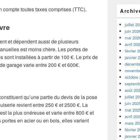
en compte toutes taxes comprises (TTC).
Archiv
juillet 2
vre
juin 202
mai 202
ent et dépendent aussi de plusieurs
avril 20
manuelles est moins chère. Les portes de
février 
 sont installées à partir de 100 €. Le prix de
janvier 
décembr
s de garage varie entre 200 € et 600€.
novembr
octobre
septemb
août 20
onstituent qu’une partie du devis de la pose
juillet 2
juin 202
iserie revient entre 250 € et 2500 €. La
mai 202
st la plus onéreuse et varie entre 800 € et
avril 20
portes en acier ou en bois, elles varient
mars 20
février 
janvier 