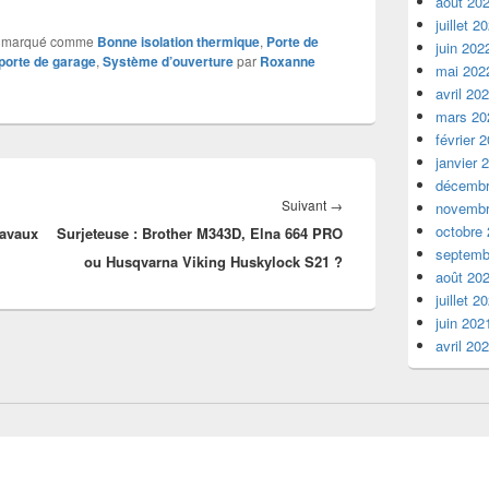
août 20
juillet 2
 marqué comme
Bonne isolation thermique
,
Porte de
juin 202
porte de garage
,
Système d’ouverture
par
Roxanne
mai 202
avril 20
mars 20
février 
janvier 
décembr
Article
Suivant
→
novembr
octobre
ravaux
Surjeteuse : Brother M343D, Elna 664 PRO
suivant :
septemb
ou Husqvarna Viking Huskylock S21 ?
août 20
juillet 2
juin 202
avril 20