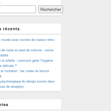
r
Rechercher
s récents
e murale avec numéro de maison rétro-
de visite en pied de colonne : norme
ibilité
 la toilette : comment gérer l’hygiène
le délicate ?
 et invitation : les codes du brunch
l
 psychologique du design sonore dans
ces de réception
ries