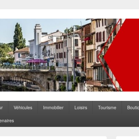
ccitanie
ur
Véhicules
Immobilier
Loisirs
Tourisme
Bouti
enaires
Zone