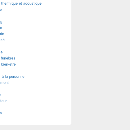
n thermique et acoustique
re
ng
e
rie
ssé
ie
funèbres
 bien-être
 à la personne
ement
e
teur
es