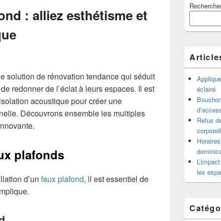
Recherche
principale
nd : alliez esthétisme et
de
widget
que
pour
la
barre
Article
latérale
e solution de rénovation tendance qui séduit
Appliqu
e redonner de l’éclat à leurs espaces. Il est
éclairé
Bouchon 
 isolation acoustique pour créer une
d’access
nelle. Découvrons ensemble les multiples
Refus de
innovante.
corporel
Horaires
ux plafonds
dominica
L’impact
les espa
llation d’un
faux plafond
, il est essentiel de
mplique.
Catégo
nd