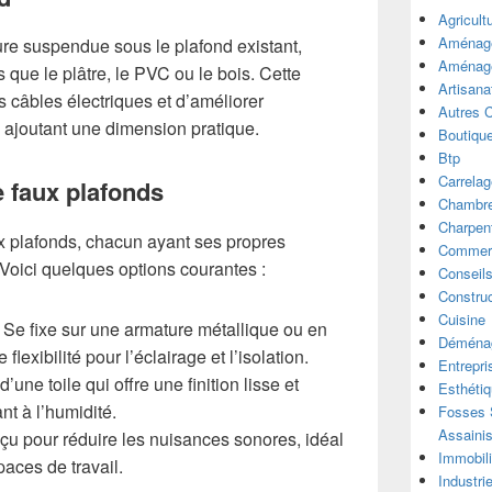
Agricult
Aménage
ure suspendue sous le plafond existant,
Aménage
 que le plâtre, le PVC ou le bois. Cette
Artisana
 câbles électriques et d’améliorer
Autres 
n ajoutant une dimension pratique.
Boutiqu
Btp
Carrelag
de faux plafonds
Chambre
Charpen
aux plafonds, chacun ayant ses propres
Commer
 Voici quelques options courantes :
Conseil
Construc
Cuisine
Se fixe sur une armature métallique ou en
Déména
lexibilité pour l’éclairage et l’isolation.
Entrepri
d’une toile qui offre une finition lisse et
Esthéti
ant à l’humidité.
Fosses S
Assaini
u pour réduire les nuisances sonores, idéal
Immobili
aces de travail.
Industri