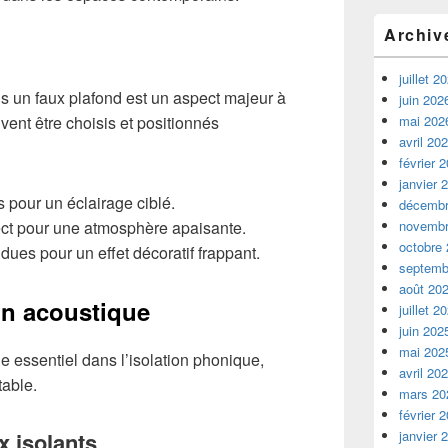
Archiv
juillet 2
ans un faux plafond est un aspect majeur à
juin 202
vent être choisis et positionnés
mai 202
avril 20
février 
janvier 
 pour un éclairage ciblé.
décembr
rect pour une atmosphère apaisante.
novembr
octobre
ues pour un effet décoratif frappant.
septemb
août 20
ion acoustique
juillet 2
juin 202
mai 202
e essentiel dans l’isolation phonique,
avril 20
table.
mars 20
février 
x isolants
janvier 