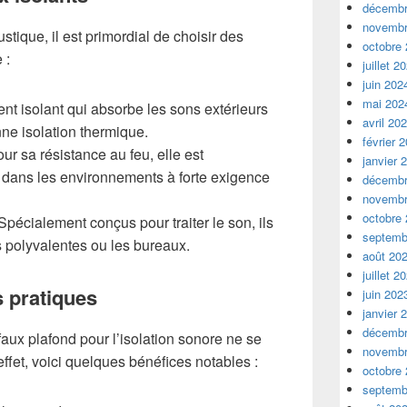
décembr
novembr
stique, il est primordial de choisir des
octobre
 :
juillet 2
juin 202
mai 202
nt isolant qui absorbe les sons extérieurs
avril 20
ne isolation thermique.
février 
r sa résistance au feu, elle est
janvier 
 dans les environnements à forte exigence
décembr
novembr
octobre
pécialement conçus pour traiter le son, ils
septemb
es polyvalentes ou les bureaux.
août 20
juillet 2
s pratiques
juin 202
janvier 
décembr
aux plafond pour l’isolation sonore ne se
novembr
 effet, voici quelques bénéfices notables :
octobre
septemb