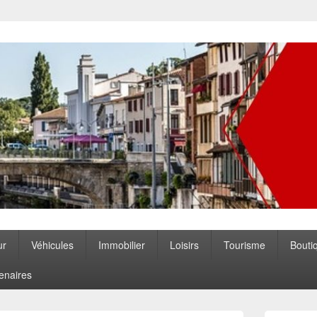
ccitanie
ur
Véhicules
Immobilier
Loisirs
Tourisme
Bouti
enaires
Zone