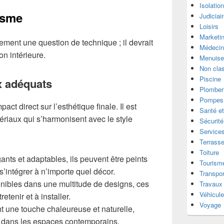
Isolatio
isme
Judiciai
Loisirs
Marketi
ement une question de technique ; il devrait
Médecin
on intérieure.
Menuise
Non cla
Piscine
x adéquats
Plomber
Pompes 
ct direct sur l’esthétique finale. Il est
Santé et
ériaux qui s’harmonisent avec le style
Sécurité
Services
Terrass
Toiture
ants et adaptables, ils peuvent être peints
Tourism
s’intégrer à n’importe quel décor.
Transpor
ibles dans une multitude de designs, ces
Travaux
Véhicul
etenir et à installer.
Voyage
t une touche chaleureuse et naturelle,
e dans les espaces contemporains.