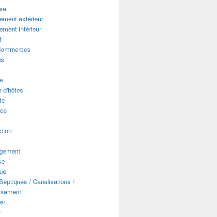
ure
ment extérieur
ment intérieur
t
Commerces
es
e
 d'hôtes
te
ce
s
tion
gement
se
que
eptiques / Canalisations /
ssement
er
e