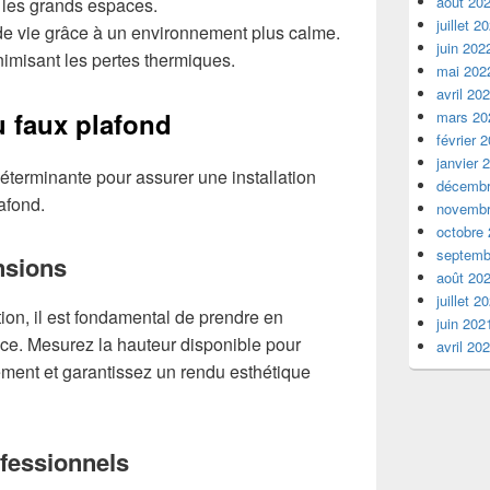
août 20
les grands espaces.
juillet 2
 de vie grâce à un environnement plus calme.
juin 202
imisant les pertes thermiques.
mai 202
avril 20
u faux plafond
mars 20
février 
janvier 
déterminante pour assurer une installation
décembr
afond.
novembr
octobre
septemb
nsions
août 20
juillet 2
ion, il est fondamental de prendre en
juin 202
ce. Mesurez la hauteur disponible pour
avril 20
ement et garantissez un rendu esthétique
ofessionnels