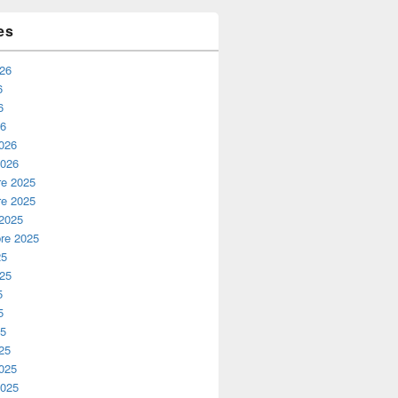
es
026
6
6
26
2026
2026
e 2025
e 2025
 2025
re 2025
25
025
5
5
25
25
2025
2025