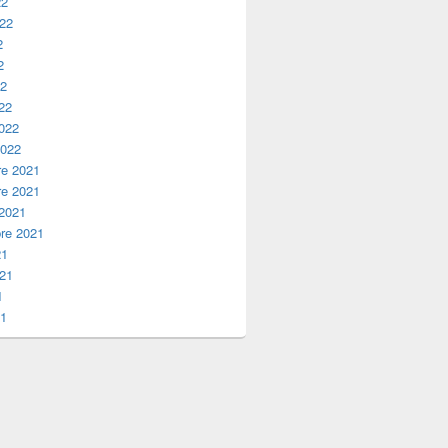
22
022
2
2
22
22
2022
2022
e 2021
e 2021
 2021
re 2021
21
021
1
21