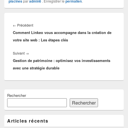
piscines
par
admin6
. Enregistrer le
permalien
.
Navigation
de
Article
←
Précédent
l’article
Comment Linkeo vous accompagne dans la création de
précédent :
votre site web : Les étapes clés
Article
Suivant
→
Gestion de patrimoine : optimisez vos investissements
suivant :
avec une stratégie durable
Zone
Rechercher
principale
de
Rechercher
widget
pour
la
Articles récents
barre
latérale