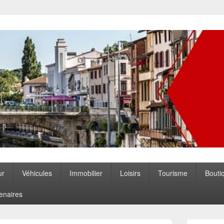
ccitanie
ur
Véhicules
Immobilier
Loisirs
Tourisme
Bouti
enaires
Zone