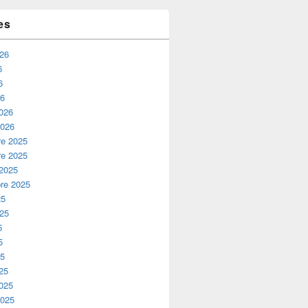
es
026
6
6
26
2026
2026
e 2025
e 2025
 2025
re 2025
25
025
5
5
25
25
2025
2025