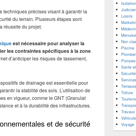
Isolatio
Judiciai
 techniques précises visant à garantir la
Loisirs
curité du terrain. Plusieurs étapes sont
Marketi
 réussite du projet.
Médecin
Menuise
Non cla
nique
est nécessaire pour analyser la
Piscine
ier les contraintes spécifiques à la zone
Plomber
met d’anticiper les risques de tassement,
Pompes 
Santé et
Sécurité
Services
spositifs de drainage est essentielle pour
Terrass
rantir la stabilité des sols. L’utilisation de
Toiture
es en vigueur, comme le GNT (Granulat
Tourism
stance et à la durabilité des infrastructures.
Transpor
Travaux
Véhicul
ronnementales et de sécurité
Voyage