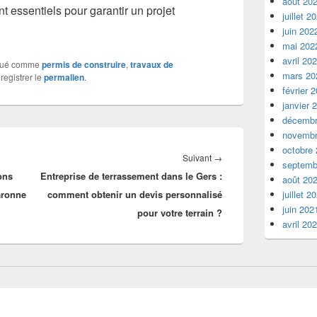
août 20
t essentiels pour garantir un projet
juillet 2
juin 202
mai 202
avril 20
qué comme
permis de construire
,
travaux de
mars 20
registrer le
permalien
.
février 
janvier 
décembr
novembr
octobre
Article
Suivant
→
septemb
ons
Entreprise de terrassement dans le Gers :
suivant :
août 20
aronne
comment obtenir un devis personnalisé
juillet 2
juin 202
pour votre terrain ?
avril 20