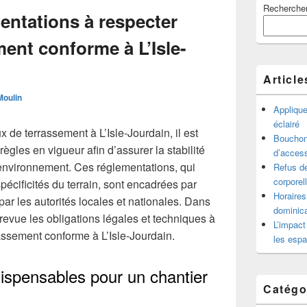
Recherche
principale
entations à respecter
de
widget
ent conforme à L’Isle-
pour
la
barre
Article
latérale
oulin
Appliqu
éclairé
 de terrassement à L’Isle-Jourdain, il est
Bouchon 
ègles en vigueur afin d’assurer la stabilité
d’access
’environnement. Ces réglementations, qui
Refus de
corporel
spécificités du terrain, sont encadrées par
Horaires
ar les autorités locales et nationales. Dans
dominica
 revue les obligations légales et techniques à
L’impact
rassement conforme à L’Isle-Jourdain.
les espa
dispensables pour un chantier
Catégo