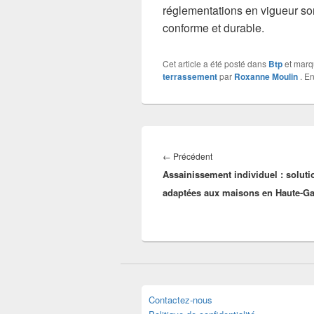
réglementations en vigueur son
conforme et durable.
Cet article a été posté dans
Btp
et mar
terrassement
par
Roxanne Moulin
. En
Navigation
de
Article
←
Précédent
l’article
Assainissement individuel : soluti
précédent :
adaptées aux maisons en Haute-G
Contactez-nous