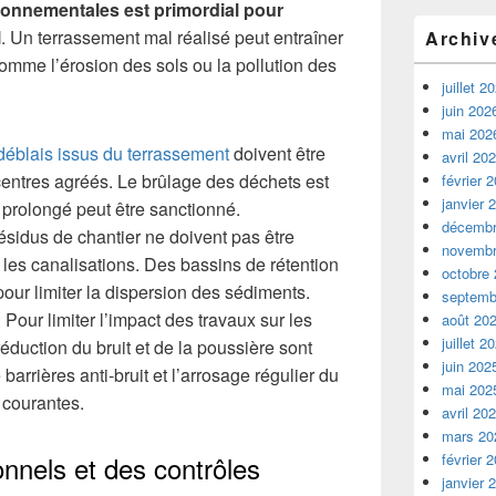
onnementales est primordial pour
l
. Un terrassement mal réalisé peut entraîner
Archiv
mme l’érosion des sols ou la pollution des
juillet 2
juin 202
mai 202
déblais issus du terrassement
doivent être
avril 20
centres agréés. Le brûlage des déchets est
février 
janvier 
e prolongé peut être sanctionné.
décembr
ésidus de chantier ne doivent pas être
novembr
u les canalisations. Des bassins de rétention
octobre
our limiter la dispersion des sédiments.
septemb
Pour limiter l’impact des travaux sur les
août 20
juillet 2
éduction du bruit et de la poussière sont
juin 202
e barrières anti-bruit et l’arrosage régulier du
mai 202
 courantes.
avril 20
mars 20
onnels et des contrôles
février 
janvier 