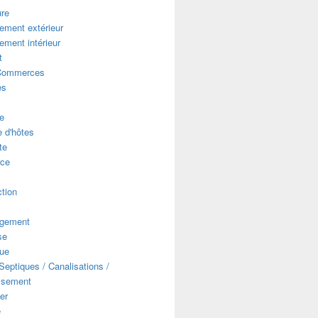
ure
ment extérieur
ment intérieur
t
Commerces
es
e
 d'hôtes
te
ce
s
tion
gement
se
que
eptiques / Canalisations /
ssement
er
e