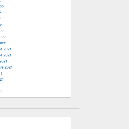
22
022
2
2
22
22
2022
2022
e 2021
e 2021
 2021
re 2021
21
021
1
21