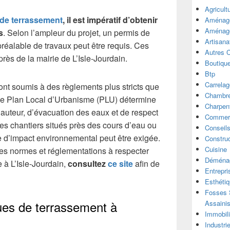
Agricult
 de terrassement
, il est impératif d’obtenir
Aménage
Aménage
s
. Selon l’ampleur du projet, un permis de
Artisana
préalable de travaux peut être requis. Ces
Autres 
ès de la mairie de L’Isle-Jourdain.
Boutiqu
Btp
Carrelag
ont soumis à des règlements plus stricts que
Chambre
. Le Plan Local d’Urbanisme (PLU) détermine
Charpen
hauteur, d’évacuation des eaux et de respect
Commer
les chantiers situés près des cours d’eau ou
Conseil
 d’impact environnemental peut être exigée.
Construc
Cuisine
des normes et réglementations à respecter
Déména
 à L’Isle-Jourdain,
consultez
ce site
afin de
Entrepri
Esthéti
Fosses S
ues de terrassement à
Assaini
Immobili
Industri