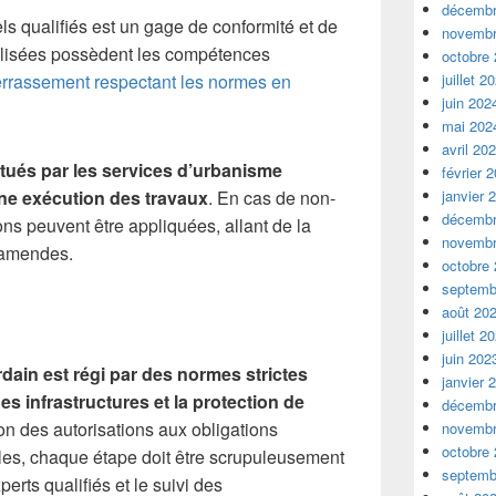
décembr
ls qualifiés est un gage de conformité et de
novembr
ialisées possèdent les compétences
octobre
terrassement respectant les normes en
juillet 2
juin 202
mai 202
avril 20
ctués par les services d’urbanisme
février 
nne exécution des travaux
. En cas de non-
janvier 
décembr
ons peuvent être appliquées, allant de la
novembr
 amendes.
octobre
septemb
août 20
juillet 2
juin 202
rdain est régi par des normes strictes
janvier 
des infrastructures et la protection de
décembr
ion des autorisations aux obligations
novembr
octobre
es, chaque étape doit être scrupuleusement
septemb
erts qualifiés et le suivi des