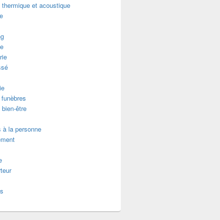
n thermique et acoustique
re
ng
e
rie
ssé
ie
funèbres
 bien-être
 à la personne
ement
e
teur
es