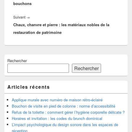
bouchons
Article
Suivant
→
Chaux, chanvre et pierre : les matériaux nobles de la
suivant :
restauration de patrimoine
Zone
Rechercher
principale
de
Rechercher
widget
pour
la
Articles récents
barre
latérale
Applique murale avec numéro de maison rétro-éclairé
Bouchon de visite en pied de colonne : norme d’accessibilité
Refus de la toilette : comment gérer l’hygiène corporelle délicate ?
Horaires et invitation : les codes du brunch dominical
L’impact psychologique du design sonore dans les espaces de
réception