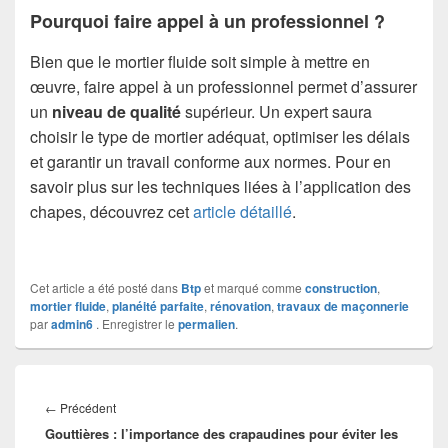
Pourquoi faire appel à un professionnel ?
Bien que le mortier fluide soit simple à mettre en
œuvre, faire appel à un professionnel permet d’assurer
un
niveau de qualité
supérieur. Un expert saura
choisir le type de mortier adéquat, optimiser les délais
et garantir un travail conforme aux normes. Pour en
savoir plus sur les techniques liées à l’application des
chapes, découvrez cet
article détaillé
.
Cet article a été posté dans
Btp
et marqué comme
construction
,
mortier fluide
,
planéité parfaite
,
rénovation
,
travaux de maçonnerie
par
admin6
. Enregistrer le
permalien
.
Navigation
de
Article
←
Précédent
l’article
Gouttières : l’importance des crapaudines pour éviter les
précédent :