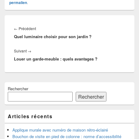
permalien
.
Navigation
de
Article
←
Précédent
l’article
Quel luminaire choisir pour son jardin ?
précédent :
Article
Suivant
→
Louer un garde-meuble : quels avantages ?
suivant :
Zone
Rechercher
principale
de
Rechercher
widget
pour
la
Articles récents
barre
latérale
Applique murale avec numéro de maison rétro-éclairé
Bouchon de visite en pied de colonne : norme d’accessibilité