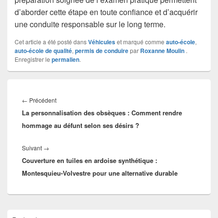
d’aborder cette étape en toute confiance et d’acquérir
une conduite responsable sur le long terme.
Cet article a été posté dans
Véhicules
et marqué comme
auto-école
,
auto-école de qualité
,
permis de conduire
par
Roxanne Moulin
.
Enregistrer le
permalien
.
Navigation
de
Article
←
Précédent
l’article
La personnalisation des obsèques : Comment rendre
précédent :
hommage au défunt selon ses désirs ?
Article
Suivant
→
Couverture en tuiles en ardoise synthétique :
suivant :
Montesquieu-Volvestre pour une alternative durable
Zone