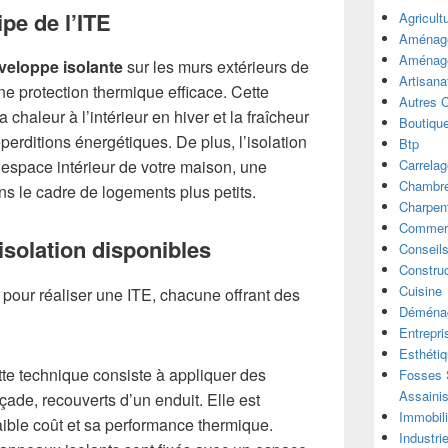
pe de l’ITE
Agricult
Aménage
Aménage
veloppe isolante
sur les murs extérieurs de
Artisana
une protection thermique efficace. Cette
Autres 
chaleur à l’intérieur en hiver et la fraîcheur
Boutiqu
éperditions énergétiques. De plus, l’isolation
Btp
Carrelag
l’espace intérieur de votre maison, une
Chambre
ns le cadre de logements plus petits.
Charpen
Commer
’isolation disponibles
Conseil
Construc
Cuisine
s pour réaliser une ITE, chacune offrant des
Déména
Entrepri
Esthéti
te technique consiste à appliquer des
Fosses S
Assaini
çade, recouverts d’un enduit. Elle est
Immobili
aible coût et sa performance thermique.
Industri