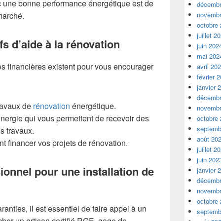
c une bonne performance énergétique est de
décembr
marché.
novembr
octobre
juillet 2
fs d’aide à la rénovation
juin 202
mai 202
es financières existent pour vous encourager
avril 20
février 
janvier 
décembr
ravaux de
rénovation
énergétique.
novembr
énergie qui vous permettent de recevoir des
octobre
septemb
s travaux.
août 20
t financer vos projets de rénovation.
juillet 2
juin 202
ionnel pour une installation de
janvier 
décembr
novembr
octobre
anties, il est essentiel de faire appel à un
septemb
cher un artisan certifié RGE, gage de