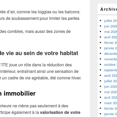
Archiv
ntrée d’air, comme les loggias ou les balcons.
urs de soubassement pour limiter les pertes
juillet 2
juin 202
 des combles, mais aussi des zones de
mai 202
avril 20
février 
janvier 
de vie au sein de votre habitat
décembr
novembr
l’ITE joue un rôle dans la réduction des
octobre
septemb
’intérieur, entraînant ainsi une sensation de
août 20
r un cadre de vie agréable, été comme hiver.
juillet 2
juin 202
n immobilier
mai 202
avril 20
mars 20
xtérieure ne mène pas seulement à des
février 
ticipe également à la
valorisation de votre
janvier 