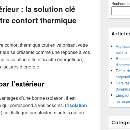
Recherche
principale
érieur : la solution clé
de
widget
tre confort thermique
pour
la
barre
Article
latérale
e confort thermique tout en valorisant votre
Appliqu
xtérieur se présente comme une réponse à vos
éclairé
Bouchon 
tte solution allie efficacité énergétique,
d’access
 factures d’énergie.
Refus de
corporel
par l’extérieur
Horaires
dominica
L’impact
vantages d’une bonne isolation, il est
les espa
e qui correspond à vos besoins. L’
isolation
) se distingue par plusieurs points qui en
Catégo