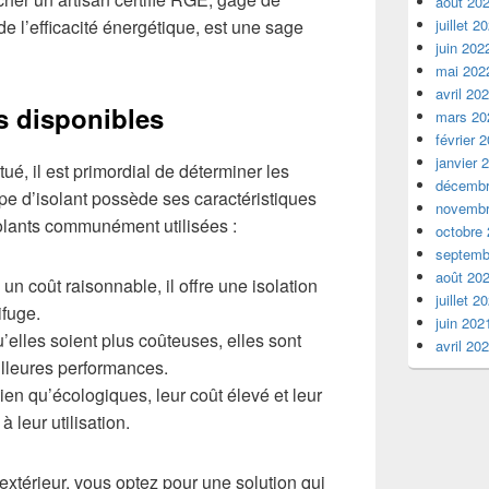
août 20
 l’efficacité énergétique, est une sage
juillet 2
juin 202
mai 202
avril 20
ts disponibles
mars 20
février 
janvier 
tué, il est primordial de déterminer les
décembr
ype d’isolant possède ses caractéristiques
novembr
isolants communément utilisées :
octobre
septemb
août 20
un coût raisonnable, il offre une isolation
juillet 2
ifuge.
juin 202
’elles soient plus coûteuses, elles sont
avril 20
illeures performances.
ien qu’écologiques, leur coût élevé et leur
à leur utilisation.
l’extérieur, vous optez pour une solution qui