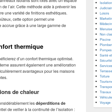
 panneaux isolants sont fixés avec un espace
Isolatio
n de l’air. Cette méthode aide à prévenir les
Judiciai
re une variété de finitions esthétiques.
Loisirs
Marketi
ûteux, cette option permet une
Médecin
ue accrue grâce à une large gamme de
Menuise
Non cla
Piscine
nfort thermique
Plomber
Pompes 
Santé et
éficierez d’un confort thermique optimisé.
Sécurité
derne assurent également une amélioration
Services
rticulièrement avantageux pour les maisons
Terrass
Toiture
tes.
Tourism
Transpor
tions de chaleur
Travaux
Véhicul
Voyage
considérablement les
déperditions de
tiel de veiller à la continuité de l’isolation :