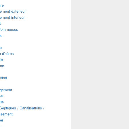
ure
ment extérieur
ment intérieur
t
Commerces
es
e
 d'hôtes
te
ce
s
tion
gement
se
que
eptiques / Canalisations /
ssement
er
e