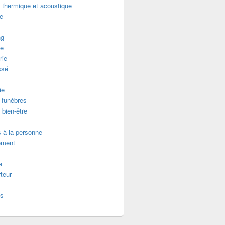
n thermique et acoustique
re
ng
e
rie
ssé
ie
funèbres
 bien-être
 à la personne
ement
e
teur
es