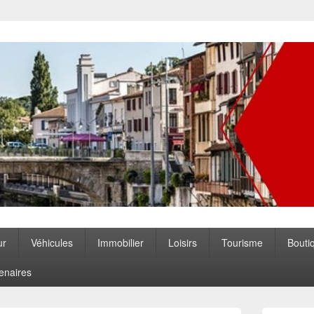
ccitanie
ur
Véhicules
Immobilier
Loisirs
Tourisme
Bouti
enaires
Zone