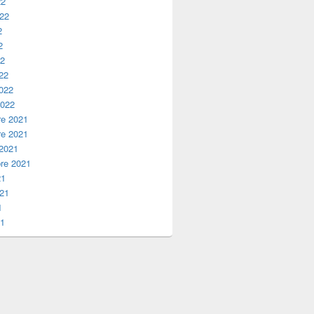
22
022
2
2
22
22
2022
2022
e 2021
e 2021
 2021
re 2021
21
021
1
21