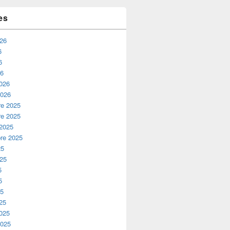
es
026
6
6
26
2026
2026
e 2025
e 2025
 2025
re 2025
25
025
5
5
25
25
2025
2025