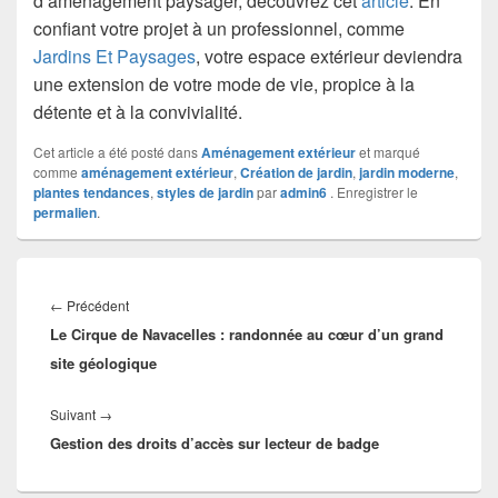
d’aménagement paysager, découvrez cet
article
. En
confiant votre projet à un professionnel, comme
Jardins Et Paysages
, votre espace extérieur deviendra
une extension de votre mode de vie, propice à la
détente et à la convivialité.
Cet article a été posté dans
Aménagement extérieur
et marqué
comme
aménagement extérieur
,
Création de jardin
,
jardin moderne
,
plantes tendances
,
styles de jardin
par
admin6
. Enregistrer le
permalien
.
Navigation
de
Article
←
Précédent
l’article
Le Cirque de Navacelles : randonnée au cœur d’un grand
précédent :
site géologique
Article
Suivant
→
Gestion des droits d’accès sur lecteur de badge
suivant :