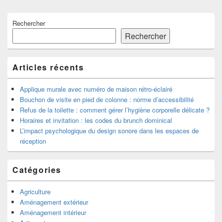
Zone
Rechercher
principale
de
Rechercher
widget
pour
la
Articles récents
barre
latérale
Applique murale avec numéro de maison rétro-éclairé
Bouchon de visite en pied de colonne : norme d’accessibilité
Refus de la toilette : comment gérer l’hygiène corporelle délicate ?
Horaires et invitation : les codes du brunch dominical
L’impact psychologique du design sonore dans les espaces de
réception
Catégories
Agriculture
Aménagement extérieur
Aménagement intérieur