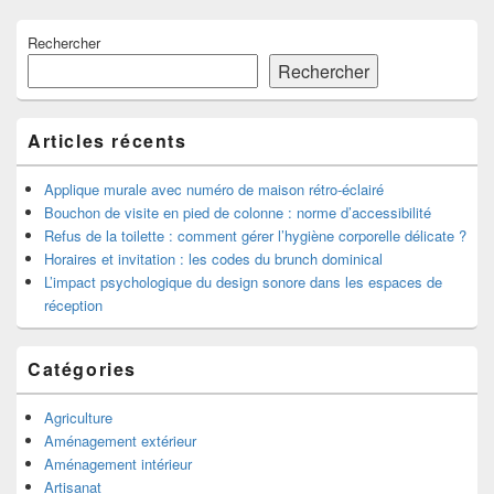
Zone
Rechercher
principale
de
Rechercher
widget
pour
la
Articles récents
barre
latérale
Applique murale avec numéro de maison rétro-éclairé
Bouchon de visite en pied de colonne : norme d’accessibilité
Refus de la toilette : comment gérer l’hygiène corporelle délicate ?
Horaires et invitation : les codes du brunch dominical
L’impact psychologique du design sonore dans les espaces de
réception
Catégories
Agriculture
Aménagement extérieur
Aménagement intérieur
Artisanat