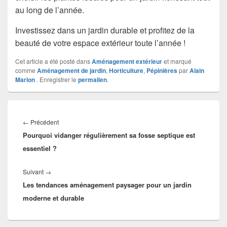
au long de l’année.
Investissez dans un jardin durable et profitez de la
beauté de votre espace extérieur toute l’année !
Cet article a été posté dans
Aménagement extérieur
et marqué
comme
Aménagement de jardin
,
Horticulture
,
Pépinières
par
Alain
Marion
. Enregistrer le
permalien
.
Navigation
de
Article
←
Précédent
l’article
Pourquoi vidanger régulièrement sa fosse septique est
précédent :
essentiel ?
Article
Suivant
→
Les tendances aménagement paysager pour un jardin
suivant :
moderne et durable