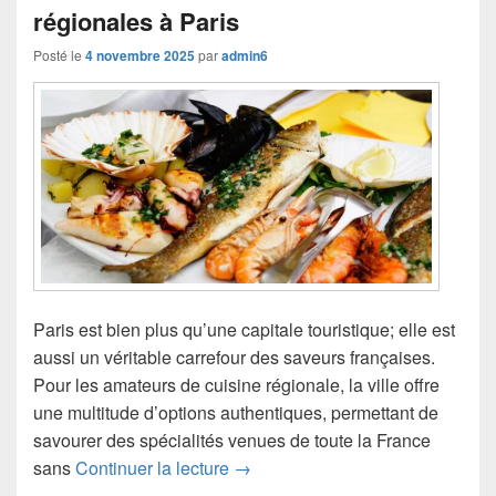
régionales à Paris
Posté le
4 novembre 2025
par
admin6
Paris est bien plus qu’une capitale touristique; elle est
aussi un véritable carrefour des saveurs françaises.
Pour les amateurs de cuisine régionale, la ville offre
une multitude d’options authentiques, permettant de
savourer des spécialités venues de toute la France
Les meilleures adresses pour dégu
sans
Continuer la lecture
→