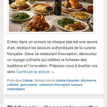
Entrez dans un univers où chaque plat est une œuvre
d’art, révélant les saveurs authentiques de la cuisine
française. Dans ce restaurant d’exception, découvrez
un voyage culinaire qui célèbre la richesse des
traditions et l’innovation. Préparez-vous à éveiller vos
Découverte des saveurs authentiq
sens
Continuer la lecture
→
Posté dans
Cuisine
|
Marqué comme
cuisine française
,
découverte
culinaire
,
gastronomie
,
restaurant d'exception
,
saveurs
authentiques