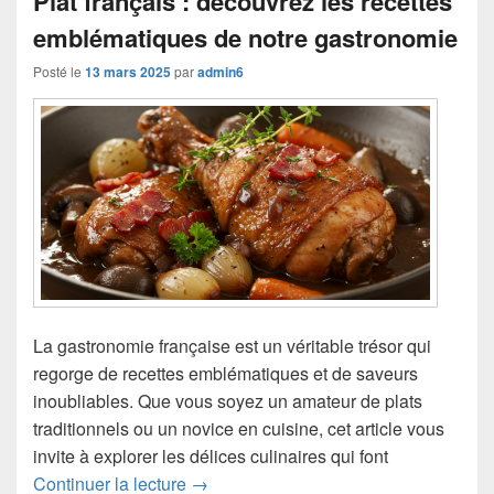
Plat français : découvrez les recettes
emblématiques de notre gastronomie
Posté le
13 mars 2025
par
admin6
La gastronomie française est un véritable trésor qui
regorge de recettes emblématiques et de saveurs
inoubliables. Que vous soyez un amateur de plats
traditionnels ou un novice en cuisine, cet article vous
invite à explorer les délices culinaires qui font
Plat français : découvrez les recettes
Continuer la lecture
→