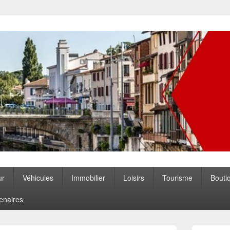
ccitanie
ur
Véhicules
Immobilier
Loisirs
Tourisme
Bouti
enaires
Zone