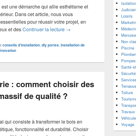
Isolatio
e est une démarche qui allie esthétisme et
Judiciai
térieur. Dans cet article, nous vous
Loisirs
essentielles pour réussir votre projet, en
Marketi
Installation de portes sur mesure
Médecin
ieux et des
Continuer la lecture
→
Menuise
Non cla
e
conseils d'installation
,
diy portes
,
installation de
Piscine
rénovation
Plomber
Pompes 
Santé et
Sécurité
Services
erie : comment choisir des
Terrass
Toiture
assif de qualité ?
Tourism
Transpor
Travaux
Véhicul
ral qui consiste à transformer le bois en
Voyage
étique, fonctionnalité et durabilité. Choisir