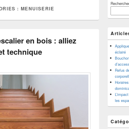
Recherche
principale
ORIES :
MENUISERIE
de
widget
pour
la
barre
Article
latérale
scalier en bois : alliez
Appliqu
et technique
éclairé
Bouchon 
d’access
Refus de
corporel
Horaires
dominica
L’impact
les espa
Catégo