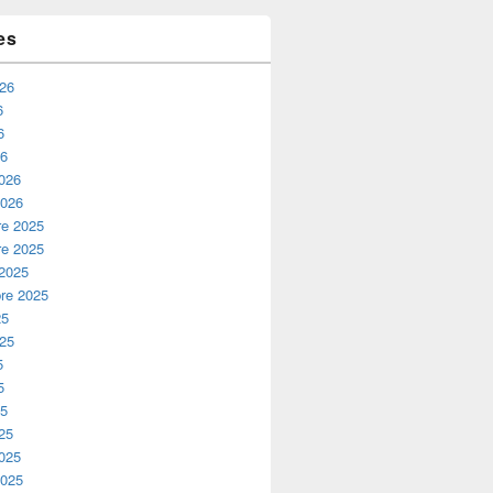
 : comment choisir des meubles en bois massif de qualité ?
es
026
6
6
26
2026
2026
e 2025
e 2025
 2025
re 2025
25
025
5
5
25
25
2025
2025