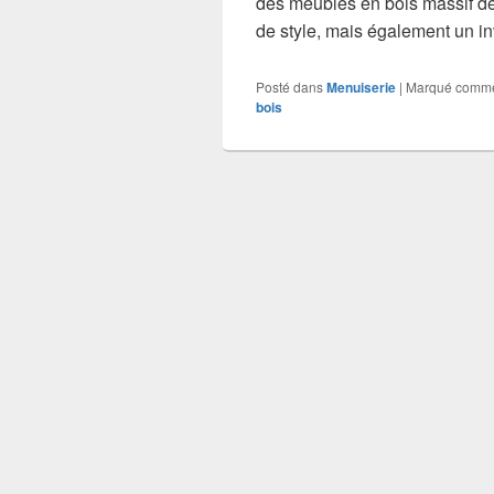
des meubles en bois massif de
de style, mais également un i
Posté dans
Menuiserie
|
Marqué comm
bois