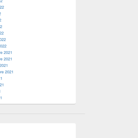
22
022
2
2
22
22
2022
2022
e 2021
e 2021
 2021
re 2021
21
021
1
21