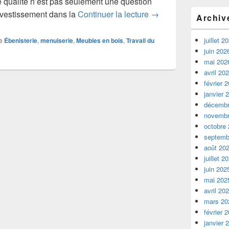
 qualité n’est pas seulement une question
L’art de l’ébénisterie
nvestissement dans la
Continuer la lecture
→
Archiv
juillet 2
e
Ébenisterie
,
menuiserie
,
Meubles en bois
,
Travail du
juin 202
mai 202
avril 20
février 
janvier 
décembr
novembr
octobre
septemb
août 20
juillet 2
juin 202
mai 202
avril 20
mars 20
février 
janvier 