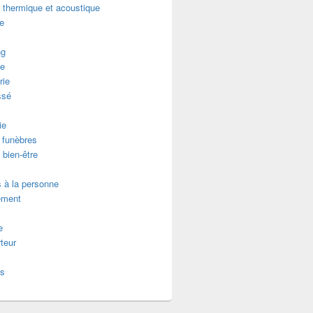
n thermique et acoustique
re
ng
 : comment réussir votre projet ?
e
rie
ssé
ie
funèbres
 bien-être
 à la personne
ement
e
teur
es