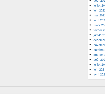
août 20
juillet 2
juin 202
mai 202
avril 20
mars 20
février 
janvier 
décembr
novembr
octobre
septemb
août 20
juillet 2
juin 202
avril 20