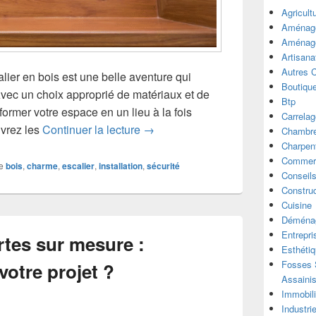
Agricult
Aménage
Aménage
Artisana
Autres 
calier en bois est une belle aventure qui
Boutiqu
Avec un choix approprié de matériaux et de
Btp
ormer votre espace en un lieu à la fois
Carrelag
Installation d’un escalier en bois :
uvrez les
Continuer la lecture
→
Chambre
Charpen
Commer
e
bois
,
charme
,
escalier
,
installation
,
sécurité
Conseil
Construc
Cuisine
Déména
Entrepri
ortes sur mesure :
Esthéti
Fosses S
otre projet ?
Assaini
Immobili
Industri