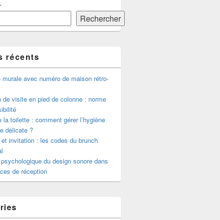
r
Rechercher
s récents
e murale avec numéro de maison rétro-
de visite en pied de colonne : norme
ibilité
 la toilette : comment gérer l’hygiène
le délicate ?
 et invitation : les codes du brunch
l
 psychologique du design sonore dans
ces de réception
ries