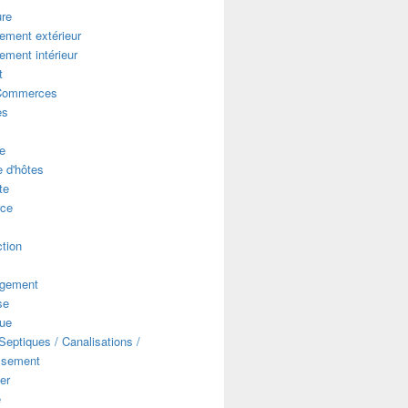
ure
ment extérieur
ment intérieur
t
Commerces
es
e
 alliez charme, sécurité et technique
 d'hôtes
te
ce
s
tion
gement
se
que
eptiques / Canalisations /
ssement
er
e