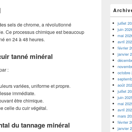
l
Archiv
juillet 2
t des sels de chrome, a révolutionné
juin 202
ècle. Ce processus chimique est beaucoup
mai 202
iné en 24 à 48 heures.
avril 20
février 
janvier 
cuir tanné minéral
décembr
novembr
par :
octobre
septemb
août 20
leurs variées, uniforme et propre.
juillet 2
plesse immédiate.
juin 202
uvant être chimique.
mai 202
celle du cuir végétal.
avril 20
mars 20
février 
tal du tannage minéral
janvier 