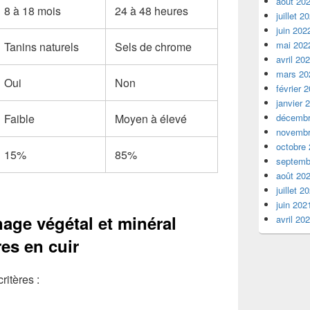
août 20
8 à 18 mois
24 à 48 heures
juillet 2
juin 202
mai 202
Tanins naturels
Sels de chrome
avril 20
mars 20
Oui
Non
février 
janvier 
Faible
Moyen à élevé
décembr
novembr
octobre
15%
85%
septemb
août 20
juillet 2
juin 202
nage végétal et minéral
avril 20
res en cuir
ritères :