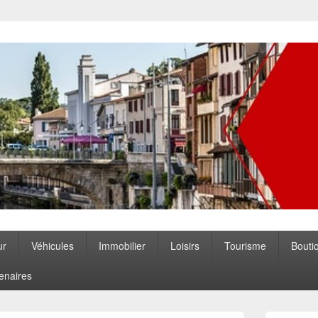
ccitanie
ur
Véhicules
Immobilier
Loisirs
Tourisme
Bouti
enaires
Zone