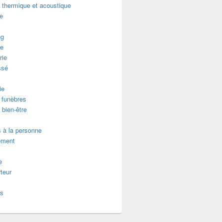
n thermique et acoustique
re
ng
e
rie
ssé
ie
funèbres
 bien-être
 à la personne
ement
e
teur
es