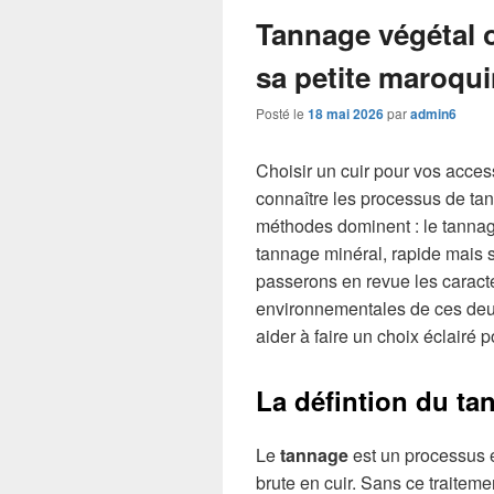
Tannage végétal o
sa petite maroqui
Posté le
18 mai 2026
par
admin6
Choisir un cuir pour vos acces
connaître les processus de ta
méthodes dominent : le tannage
tannage minéral, rapide mais s
passerons en revue les caracté
environnementales de ces deux
aider à faire un choix éclairé
La défintion du t
Le
tannage
est un processus 
brute en cuir. Sans ce traitem