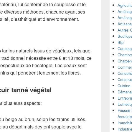
matériau, lui conférer de la souplesse et le
Agricult
xiste diverses méthodes, chacune ayant ses
Aménage
Aménage
ilité, d’esthétique et d’environnement.
Artisana
Autres 
l
Boutiqu
Btp
Carrelag
s tanins naturels issus de végétaux, tels que
Chambre
traditionnel nécessite entre 8 et 18 mois, ce
Charpen
t respectueux de l’écologie. Les peaux sont
Commer
ins qui pénètrent lentement les fibres.
Conseil
Construc
Cuisine
cuir tanné végétal
Déména
Entrepri
r plusieurs aspects :
Esthéti
Fosses S
Assaini
u beige au brun, selon les tanins utilisés.
Immobili
me au départ mais devient souple avec le
Industri