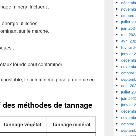
décembr
nage minéral incluent :
novembr
octobre
juillet 2
’énergie utilisées.
juin 202
ominant sur le marché.
mai 202
avril 20
sques :
février 
janvier 
décembr
métaux lourds peut contaminer
novembr
octobre
postable, le cuir minéral pose problème en
septemb
août 20
juillet 2
juin 202
f des méthodes de tannage
janvier 
décembr
novembr
Tannage végétal
Tannage minéral
octobre
septemb