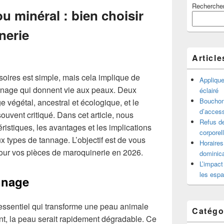
Recherche
principale
u minéral : bien choisir
de
widget
nerie
pour
la
barre
Article
latérale
soires est simple, mais cela implique de
Appliqu
nnage qui donnent vie aux peaux. Deux
éclairé
Bouchon 
 végétal, ancestral et écologique, et le
d’access
ouvent critiqué. Dans cet article, nous
Refus de
ristiques, les avantages et les implications
corporel
 types de tannage. L’objectif est de vous
Horaires
 pour vos pièces de maroquinerie en 2026.
dominica
L’impact
les espa
annage
essentiel qui transforme une peau animale
Catégo
ent, la peau serait rapidement dégradable. Ce