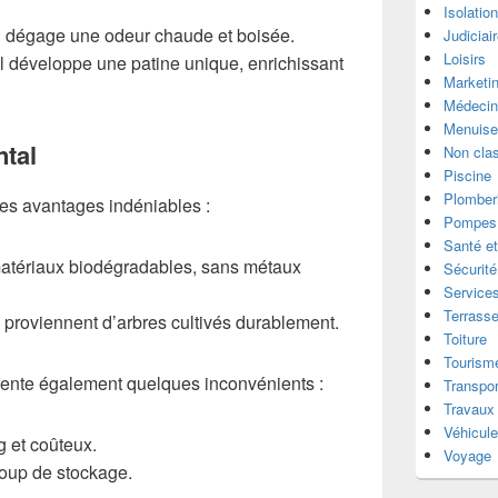
Isolatio
l dégage une odeur chaude et boisée.
Judiciai
Loisirs
l développe une patine unique, enrichissant
Marketi
Médecin
Menuise
tal
Non cla
Piscine
Plomber
es avantages indéniables :
Pompes 
Santé et
matériaux biodégradables, sans métaux
Sécurité
Services
Terrass
 proviennent d’arbres cultivés durablement.
Toiture
Tourism
ente également quelques inconvénients :
Transpor
Travaux
Véhicul
 et coûteux.
Voyage
oup de stockage.