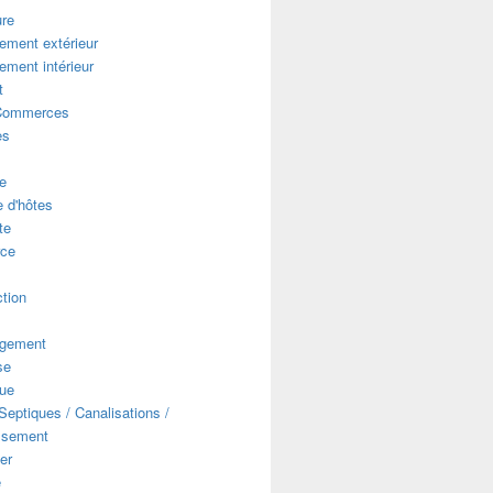
ure
ment extérieur
ment intérieur
t
Commerces
es
e
 d'hôtes
te
ce
s
tion
gement
se
que
eptiques / Canalisations /
ssement
er
e