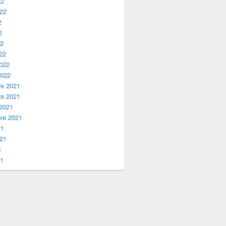
22
022
2
2
22
22
2022
2022
e 2021
e 2021
 2021
re 2021
21
021
1
21