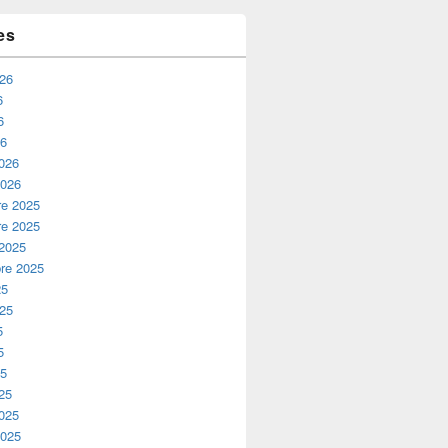
es
026
6
6
26
2026
2026
e 2025
e 2025
 2025
re 2025
25
025
5
5
25
25
2025
2025