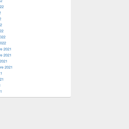
22
022
2
2
22
22
2022
2022
e 2021
e 2021
 2021
re 2021
21
021
1
21