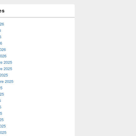
es
026
6
6
26
2026
2026
e 2025
e 2025
 2025
re 2025
25
025
5
5
25
25
2025
2025