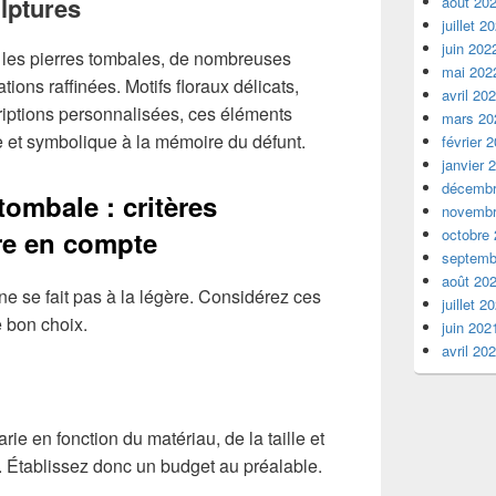
ulptures
août 20
juillet 2
juin 202
 les pierres tombales, de nombreuses
mai 202
ions raffinées. Motifs floraux délicats,
avril 20
riptions personnalisées, ces éléments
mars 20
 et symbolique à la mémoire du défunt.
février 
janvier 
décembr
tombale : critères
novembr
re en compte
octobre
septemb
août 20
ne se fait pas à la légère. Considérez ces
juillet 2
e bon choix.
juin 202
avril 20
rie en fonction du matériau, de la taille et
. Établissez donc un budget au préalable.