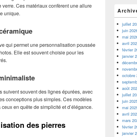
 verre. Ces matériaux confèrent une allure
Archiv
e unique.
juillet 2
 céramique
juin 202
mai 202
avril 20
ive qui permet une personnalisation poussée
février 
otos. Elle est souvent choisie pour les
janvier 
rés.
décembr
novembr
octobre
 minimaliste
septemb
août 20
 suivent souvent des lignes épurées, avec
juillet 2
es conceptions plus simples. Ces modèles
juin 202
 ceux en quête de simplicité et d’élégance.
mai 202
avril 20
mars 20
isation des pierres
février 
janvier 