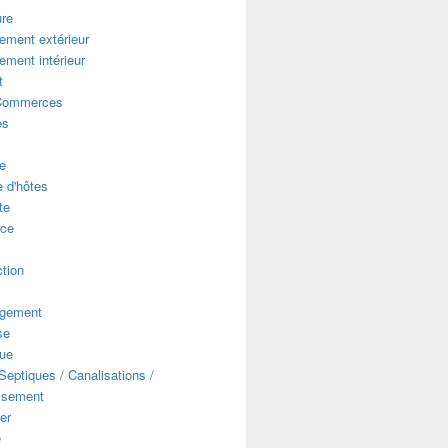
ure
ment extérieur
ment intérieur
t
Commerces
es
e
 d'hôtes
te
ce
s
tion
gement
se
que
eptiques / Canalisations /
ssement
er
e