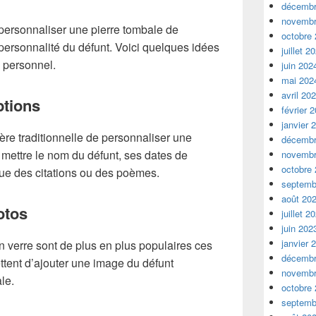
décembr
novembr
e personnaliser une pierre tombale de
octobre
 personnalité du défunt. Voici quelques idées
juillet 2
 personnel.
juin 202
mai 202
avril 20
ptions
février 
janvier 
ère traditionnelle de personnaliser une
décembr
mettre le nom du défunt, ses dates de
novembr
octobre
que des citations ou des poèmes.
septemb
août 20
otos
juillet 2
juin 202
janvier 
 verre sont de plus en plus populaires ces
décembr
ttent d’ajouter une image du défunt
novembr
le.
octobre
septemb