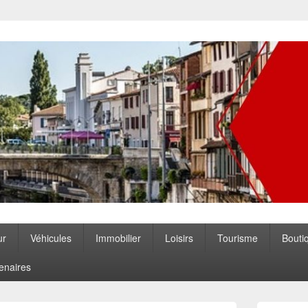
ccitanie
ur
Véhicules
Immobilier
Loisirs
Tourisme
Bouti
enaires
Zone