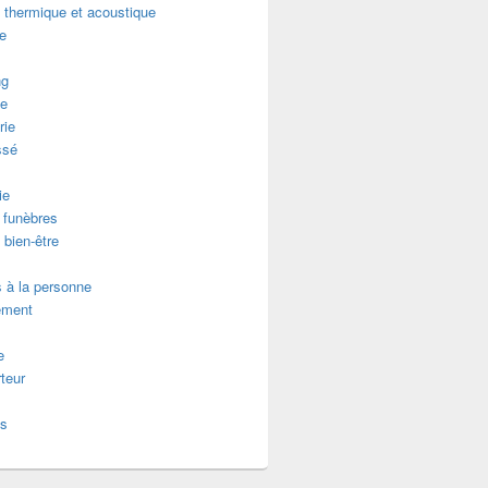
n thermique et acoustique
re
ng
e
rie
ssé
ie
funèbres
 bien-être
 à la personne
ement
e
teur
es