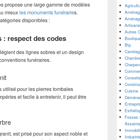
les propose une large gamme de modèles
Agricult
 au mieux
les monuments funéraire
s.
Aménage
Aménage
atégories disponibles :
Artisana
Autres 
s : respect des codes
Boutiqu
Btp
Carrelag
ilégient des lignes sobres et un design
Chambre
conventions funéraires.
Charpen
Commer
nit
Conseil
Construc
s utilisé pour les pierres tombales
Cuisine
éries et facile à entretenir, il peut être
Déména
Entrepri
Esthéti
Fosses S
rbre
Assaini
Immobili
granit, est prisé pour son aspect noble et
Industri