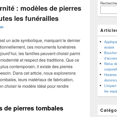
Recherche
principale
rnité : modèles de pierres
de
widget
tes les funérailles
pour
la
ion
barre
Article
latérale
est un acte symbolique, marquant le dernier
Appliqu
tionnellement, ces monuments funéraires
éclairé
Bouchon 
jourd’hui, les familles peuvent choisir parmi
d’access
 modernité et respect des traditions. Que ce
Refus de
 plus contemporain, il existe des pierres
corporel
soin. Dans cet article, nous explorerons
Horaires
 tombales, leurs matériaux de fabrication,
dominica
en choisir le modèle idéal pour rendre
L’impact
les espa
es de pierres tombales
Catégo