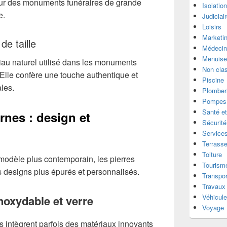
é pour des monuments funéraires de grande
Isolatio
e.
Judiciai
Loisirs
Marketi
e taille
Médecin
Menuise
riau naturel utilisé dans les monuments
Non cla
 Elle confère une touche authentique et
Piscine
les.
Plomber
Pompes 
Santé et
nes : design et
Sécurité
Services
Terrass
Toiture
modèle plus contemporain, les pierres
Tourism
 designs plus épurés et personnalisés.
Transpor
Travaux
Véhicul
noxydable et verre
Voyage
 intègrent parfois des matériaux innovants