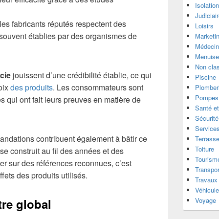
Isolatio
Judiciai
les fabricants réputés respectent des
Loisirs
, souvent établies par des organismes de
Marketi
Médecin
Menuise
Non cla
cie
jouissent d’une crédibilité établie, ce qui
Piscine
hoix
des produits
. Les consommateurs sont
Plomber
Pompes 
s qui ont fait leurs preuves en matière de
Santé et
Sécurité
Services
mandations contribuent également à bâtir ce
Terrass
Toiture
e construit au fil des années et des
Tourism
ser sur des références reconnues, c’est
Transpor
fets des produits utilisés.
Travaux
Véhicul
tre global
Voyage