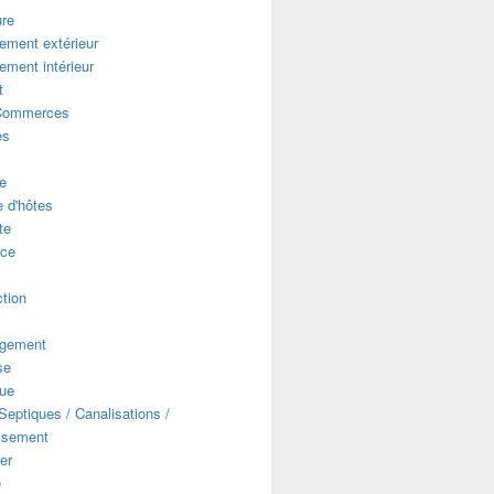
ure
ment extérieur
ment intérieur
t
Commerces
es
e
 d'hôtes
te
ce
s
tion
gement
se
que
eptiques / Canalisations /
ssement
er
e