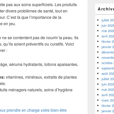
ite pas aux soins superficiels. Les produits
Archiv
ter divers problèmes de santé, tout en
eur. C’est là que l’importance de la
juillet 2
e en jeu.
juin 202
mai 202
avril 20
ne se contentent pas de nourrir la peau. Ils
février 
 qu’ils soient préventifs ou curatifs. Voici
janvier 
er :
décembr
novembr
octobre
âge, sérums hydratants, lotions apaisantes,
septemb
août 20
es:
vitamines, minéraux, extraits de plantes
juillet 2
ale.
juin 202
uits ménagers naturels, soins d’hygiène
mai 202
avril 20
mars 20
février 
eux prendre en charge votre bien-être
janvier 