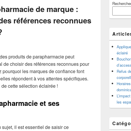
Recherche
principale
pharmacie de marque :
de
widget
 des références reconnues
pour
la
?
barre
Article
latérale
Appliqu
éclairé
des produits de parapharmacie peut
Bouchon 
ial de choisir des références reconnues pour
d’access
z pourquoi les marques de confiance font
Refus de
corporel
 elles répondent à vos attentes spécifiques.
Horaires
de cette sélection éclairée !
dominica
L’impact
apharmacie et ses
les espa
Catégo
sujet, il est essentiel de saisir ce