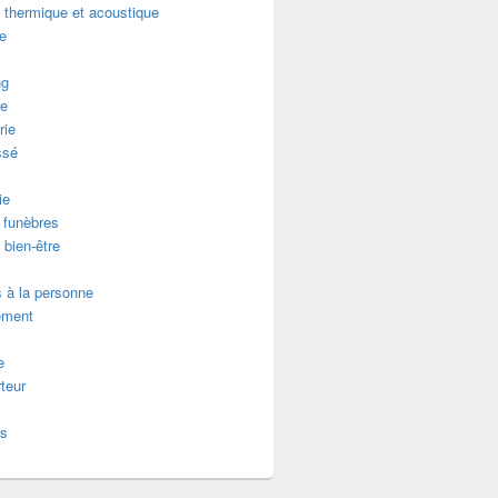
n thermique et acoustique
re
ng
e
rie
ssé
ie
funèbres
 bien-être
 à la personne
ement
e
teur
es