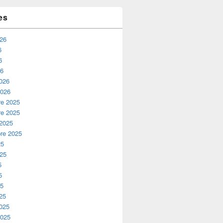
es
026
6
6
26
2026
2026
e 2025
e 2025
 2025
re 2025
25
025
5
5
25
25
2025
2025