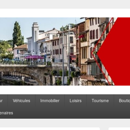
ccitanie
ur
Véhicules
Immobilier
Loisirs
Tourisme
Bouti
enaires
Zone