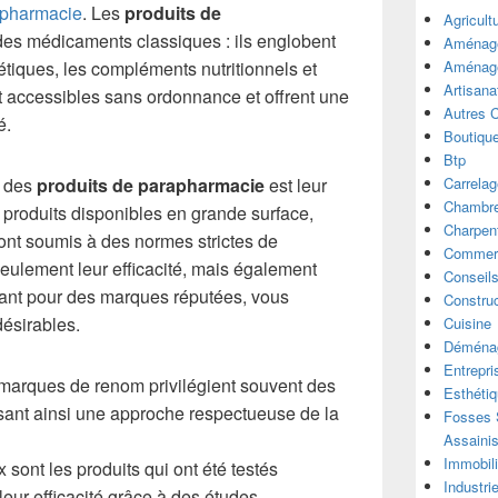
pharmacie
. Les
produits de
Agricult
des médicaments classiques : ils englobent
Aménage
étiques, les compléments nutritionnels et
Aménage
Artisana
nt accessibles sans ordonnance et offrent une
Autres 
é.
Boutiqu
Btp
s des
produits de parapharmacie
est leur
Carrelag
Chambre
produits disponibles en grande surface,
Charpen
nt soumis à des normes strictes de
Commer
seulement leur efficacité, mais également
Conseil
optant pour des marques réputées, vous
Construc
désirables.
Cuisine
Déména
Entrepri
marques de renom privilégient souvent des
Esthéti
risant ainsi une approche respectueuse de la
Fosses S
Assaini
Immobili
sont les produits qui ont été testés
Industri
leur efficacité grâce à des études