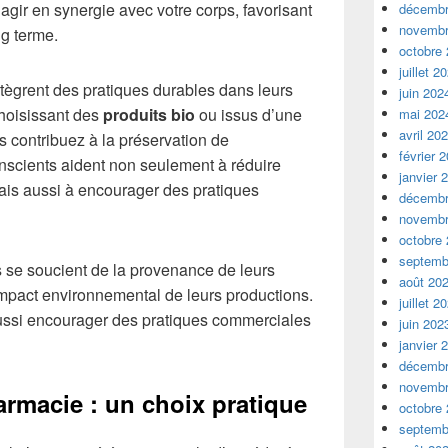
r agir en synergie avec votre corps, favorisant
décembr
novembr
ng terme.
octobre
juillet 2
tègrent des pratiques durables dans leurs
juin 202
choisissant des
produits bio
ou issus d’une
mai 202
avril 20
s contribuez à la préservation de
février 
nscients aident non seulement à réduire
janvier 
ais aussi à encourager des pratiques
décembr
novembr
octobre
septemb
se soucient de la provenance de leurs
août 20
’impact environnemental de leurs productions.
juillet 2
 aussi encourager des pratiques commerciales
juin 202
janvier 
décembr
novembr
rmacie : un choix pratique
octobre
septemb