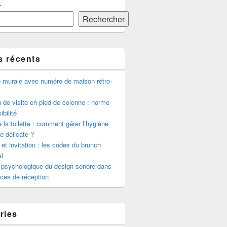
r
Rechercher
s récents
e murale avec numéro de maison rétro-
de visite en pied de colonne : norme
ibilité
 la toilette : comment gérer l’hygiène
le délicate ?
 et invitation : les codes du brunch
l
 psychologique du design sonore dans
ces de réception
ries