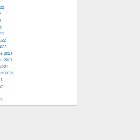
22
022
2
2
22
22
2022
2022
e 2021
e 2021
 2021
re 2021
21
021
1
21