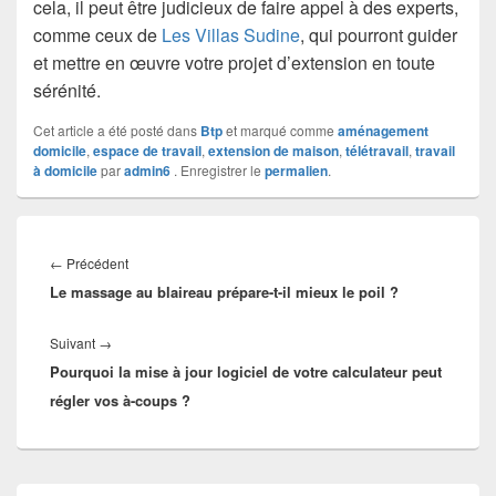
cela, il peut être judicieux de faire appel à des experts,
comme ceux de
Les Villas Sudine
, qui pourront guider
et mettre en œuvre votre projet d’extension en toute
sérénité.
Cet article a été posté dans
Btp
et marqué comme
aménagement
domicile
,
espace de travail
,
extension de maison
,
télétravail
,
travail
à domicile
par
admin6
. Enregistrer le
permalien
.
Navigation
de
Article
←
Précédent
l’article
Le massage au blaireau prépare-t-il mieux le poil ?
précédent :
Article
Suivant
→
Pourquoi la mise à jour logiciel de votre calculateur peut
suivant :
régler vos à-coups ?
Zone