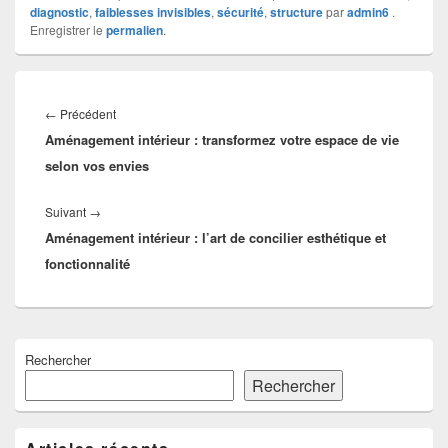
diagnostic
,
faiblesses invisibles
,
sécurité
,
structure
par
admin6
.
Enregistrer le
permalien
.
Navigation
de
Article
←
Précédent
l’article
Aménagement intérieur : transformez votre espace de vie
précédent :
selon vos envies
Article
Suivant
→
Aménagement intérieur : l’art de concilier esthétique et
suivant :
fonctionnalité
Zone
Rechercher
principale
de
Rechercher
widget
pour
la