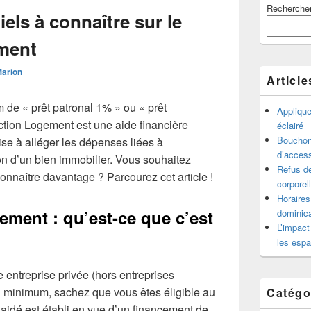
Recherche
principale
els à connaître sur le
de
widget
ment
pour
la
Marion
barre
Article
latérale
de « prêt patronal 1% » ou « prêt
Appliqu
ction Logement est une aide financière
éclairé
Bouchon 
ise à alléger les dépenses liées à
d’access
ion d’un bien immobilier. Vous souhaitez
Refus de
connaître davantage ? Parcourez cet article !
corporel
Horaires
ement : qu’est-ce que c’est
dominica
L’impact
les espa
e entreprise privée (hors entreprises
au minimum, sachez que vous êtes éligible au
Catégo
aidé est établi en vue d’un financement de