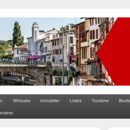
ccitanie
ur
Véhicules
Immobilier
Loisirs
Tourisme
Bouti
enaires
Zone