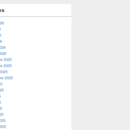
es
026
6
6
26
2026
2026
e 2025
e 2025
 2025
re 2025
25
025
5
5
25
25
2025
2025