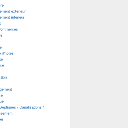
ure
ment extérieur
ment intérieur
t
Commerces
es
e
 d'hôtes
te
ce
s
tion
gement
se
que
eptiques / Canalisations /
ssement
er
e