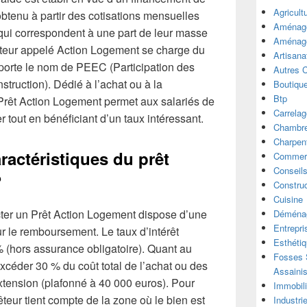
Agricult
 obtenu à partir des cotisations mensuelles
Aménage
 qui correspondent à une part de leur masse
Aménage
cteur appelé Action Logement se charge du
Artisana
porte le nom de PEEC (Participation des
Autres 
struction). Dédié à l’achat ou à la
Boutiqu
Btp
 Prêt Action Logement permet aux salariés de
Carrelag
r tout en bénéficiant d’un taux intéressant.
Chambre
Charpen
ractéristiques du prêt
Commer
Conseil
?
Construc
Cuisine
cter un Prêt Action Logement dispose d’une
Déména
Entrepri
 le remboursement. Le taux d’intérêt
Esthéti
% (hors assurance obligatoire). Quant au
Fosses S
excéder 30 % du coût total de l’achat ou des
Assaini
xtension (plafonné à 40 000 euros). Pour
Immobili
teur tient compte de la zone où le bien est
Industri