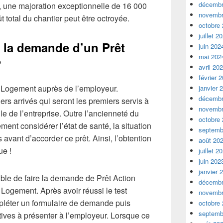
décembr
, une majoration exceptionnelle de 16 000
novembr
 total du chantier peut être octroyée.
octobre
juillet 2
 la demande d’un Prêt
juin 202
mai 202
?
avril 20
février 
n Logement auprès de l’employeur.
janvier 
décembr
rs arrivés qui seront les premiers servis à
novembr
le de l’entreprise. Outre l’ancienneté du
octobre
ment considérer l’état de santé, la situation
septemb
s avant d’accorder ce prêt. Ainsi, l’obtention
août 20
ue !
juillet 2
juin 202
janvier 
ble de faire la demande de Prêt Action
décembr
 Logement. Après avoir réussi le test
novembr
compléter un formulaire de demande puis
octobre
septemb
atives à présenter à l’employeur. Lorsque ce