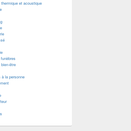
n thermique et acoustique
re
ng
e
rie
ssé
ie
funèbres
 bien-être
 à la personne
ement
e
teur
es