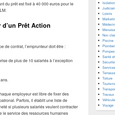
Isolatio
ant du prêt est fixé à 40 000 euros pour le
Judiciai
HLM.
Loisirs
Marketi
r d’un Prêt Action
Médecin
Menuise
Non cla
Piscine
e de contrat, l’emprunteur doit être :
Plomber
Pompes 
Santé et
rise de plus de 10 salariés à l’exception
Sécurité
Services
Terrass
Toiture
 ans.
Tourism
Transpor
 chaque employeur est libre de fixer des
Travaux
atronal. Parfois, il établit une liste de
Véhicul
Voyage
neté si plusieurs salariés veulent contracter
ue le service des ressources humaines