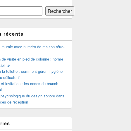
r
Rechercher
s récents
e murale avec numéro de maison rétro-
de visite en pied de colonne : norme
ibilité
 la toilette : comment gérer l’hygiène
le délicate ?
 et invitation : les codes du brunch
l
 psychologique du design sonore dans
ces de réception
ries