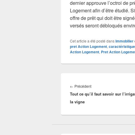
dernier approuve l’octroi de pr
Logement afin d’être étudié. S
offre de prêt qui doit être sig
versés seront débloqués enviro
Cet article a été posté dans
Immobilier
pret Action Logement
,
caractéristiqu
Action Logement
,
Pret Action Logeme
Navigation
de
Article
←
Précédent
l’article
Tout ce qu’il faut savoir sur l’irrig
précédent :
la vigne