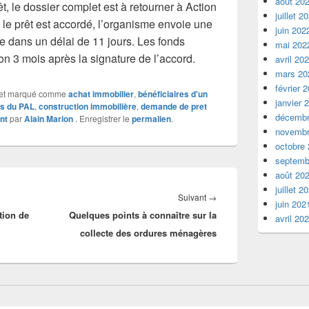
août 20
êt, le dossier complet est à retourner à Action
juillet 2
i le prêt est accordé, l’organisme envoie une
juin 202
née dans un délai de 11 jours. Les fonds
mai 202
n 3 mois après la signature de l’accord.
avril 20
mars 20
février 
et marqué comme
achat immobilier
,
bénéficiaires d'un
janvier 
es du PAL
,
construction immobilière
,
demande de pret
décembr
nt
par
Alain Marion
. Enregistrer le
permalien
.
novembr
octobre
septemb
août 20
juillet 2
Article
Suivant
→
juin 202
ation de
Quelques points à connaître sur la
suivant :
avril 20
collecte des ordures ménagères