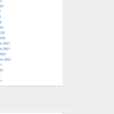
22
022
2
2
22
22
2022
2022
e 2021
e 2021
 2021
re 2021
21
021
1
21