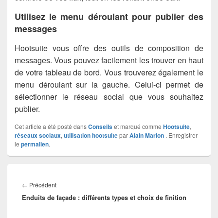
Utilisez le menu déroulant pour publier des
messages
Hootsuite vous offre des outils de composition de
messages. Vous pouvez facilement les trouver en haut
de votre tableau de bord. Vous trouverez également le
menu déroulant sur la gauche. Celui-ci permet de
sélectionner le réseau social que vous souhaitez
publier.
Cet article a été posté dans
Conseils
et marqué comme
Hootsuite
,
réseaux sociaux
,
utilisation hootsuite
par
Alain Marion
. Enregistrer
le
permalien
.
Navigation
de
Article
←
Précédent
l’article
Enduits de façade : différents types et choix de finition
précédent :