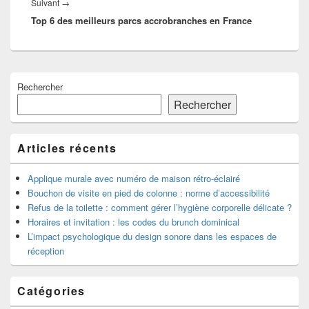
Article
Suivant
→
Top 6 des meilleurs parcs accrobranches en France
suivant :
Zone
Rechercher
principale
de
Rechercher
widget
pour
la
Articles récents
barre
latérale
Applique murale avec numéro de maison rétro-éclairé
Bouchon de visite en pied de colonne : norme d’accessibilité
Refus de la toilette : comment gérer l’hygiène corporelle délicate ?
Horaires et invitation : les codes du brunch dominical
L’impact psychologique du design sonore dans les espaces de
réception
Catégories