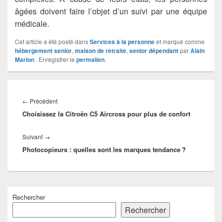
âgées doivent faire l’objet d’un suivi par une équipe
médicale.
Cet article a été posté dans
Services à la personne
et marqué comme
hébergement senior
,
maison de retraite
,
senior dépendant
par
Alain
Marion
. Enregistrer le
permalien
.
Navigation
de
Article
←
Précédent
l’article
Choisissez la Citroën C5 Aircross pour plus de confort
précédent :
Article
Suivant
→
Photocopieurs : quelles sont les marques tendance ?
suivant :
Zone
Rechercher
principale
de
Rechercher
widget