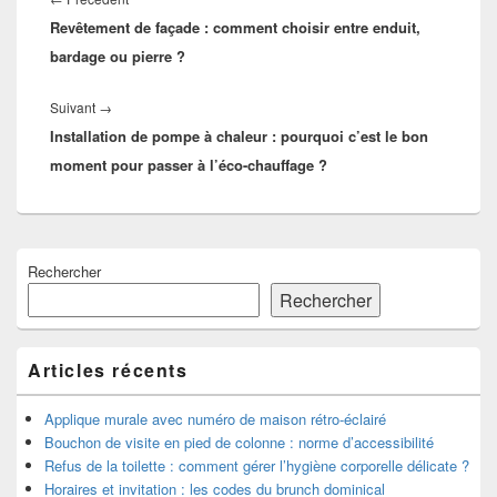
l’article
Revêtement de façade : comment choisir entre enduit,
précédent :
bardage ou pierre ?
Article
Suivant
→
Installation de pompe à chaleur : pourquoi c’est le bon
suivant :
moment pour passer à l’éco-chauffage ?
Zone
Rechercher
principale
de
Rechercher
widget
pour
la
Articles récents
barre
latérale
Applique murale avec numéro de maison rétro-éclairé
Bouchon de visite en pied de colonne : norme d’accessibilité
Refus de la toilette : comment gérer l’hygiène corporelle délicate ?
Horaires et invitation : les codes du brunch dominical