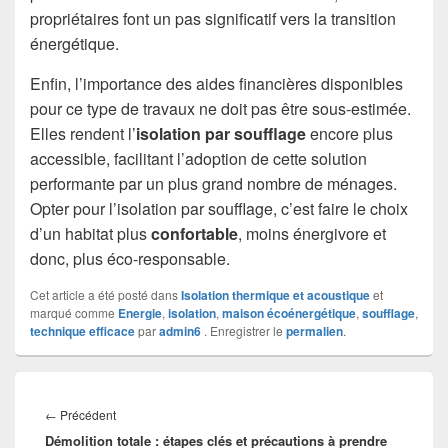
propriétaires font un pas significatif vers la transition
énergétique.
Enfin, l’importance des aides financières disponibles
pour ce type de travaux ne doit pas être sous-estimée.
Elles rendent l’
isolation par soufflage
encore plus
accessible, facilitant l’adoption de cette solution
performante par un plus grand nombre de ménages.
Opter pour l’isolation par soufflage, c’est faire le choix
d’un habitat plus
confortable
, moins énergivore et
donc, plus éco-responsable.
Cet article a été posté dans
Isolation thermique et acoustique
et
marqué comme
Energie
,
isolation
,
maison écoénergétique
,
soufflage
,
technique efficace
par
admin6
. Enregistrer le
permalien
.
Navigation
de
Article
←
Précédent
l’article
Démolition totale : étapes clés et précautions à prendre
précédent :