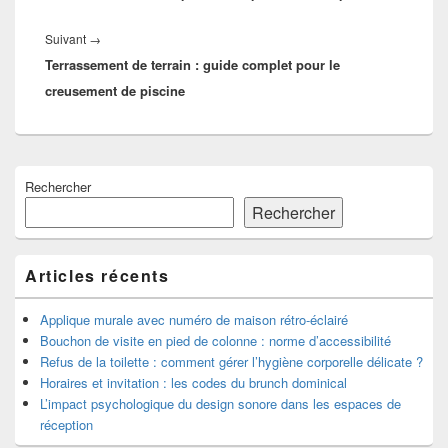
Article
Suivant
→
Terrassement de terrain : guide complet pour le
suivant :
creusement de piscine
Zone
Rechercher
principale
de
Rechercher
widget
pour
la
Articles récents
barre
latérale
Applique murale avec numéro de maison rétro-éclairé
Bouchon de visite en pied de colonne : norme d’accessibilité
Refus de la toilette : comment gérer l’hygiène corporelle délicate ?
Horaires et invitation : les codes du brunch dominical
L’impact psychologique du design sonore dans les espaces de
réception