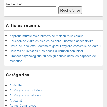
Zone
Rechercher
principale
de
Rechercher
widget
pour
la
Articles récents
barre
latérale
Applique murale avec numéro de maison rétro-éclairé
Bouchon de visite en pied de colonne : norme d’accessibilité
Refus de la toilette : comment gérer l’hygiène corporelle délicate ?
Horaires et invitation : les codes du brunch dominical
L’impact psychologique du design sonore dans les espaces de
réception
Catégories
Agriculture
Aménagement extérieur
Aménagement intérieur
Artisanat
Autres Commerces