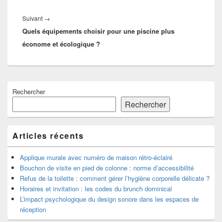
Article
Suivant
→
Quels équipements choisir pour une piscine plus
suivant :
économe et écologique ?
Zone
Rechercher
principale
de
Rechercher
widget
pour
la
Articles récents
barre
latérale
Applique murale avec numéro de maison rétro-éclairé
Bouchon de visite en pied de colonne : norme d’accessibilité
Refus de la toilette : comment gérer l’hygiène corporelle délicate ?
Horaires et invitation : les codes du brunch dominical
L’impact psychologique du design sonore dans les espaces de
réception