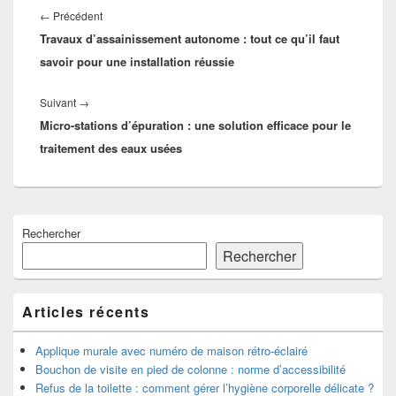
de
Article
←
Précédent
l’article
Travaux d’assainissement autonome : tout ce qu’il faut
précédent :
savoir pour une installation réussie
Article
Suivant
→
Micro-stations d’épuration : une solution efficace pour le
suivant :
traitement des eaux usées
Zone
Rechercher
principale
de
Rechercher
widget
pour
la
Articles récents
barre
latérale
Applique murale avec numéro de maison rétro-éclairé
Bouchon de visite en pied de colonne : norme d’accessibilité
Refus de la toilette : comment gérer l’hygiène corporelle délicate ?