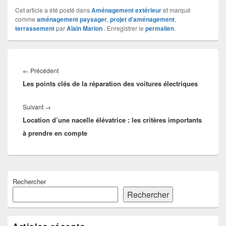
Cet article a été posté dans
Aménagement extérieur
et marqué
comme
aménagement paysager
,
projet d’aménagement
,
terrassement
par
Alain Marion
. Enregistrer le
permalien
.
Navigation
de
Article
←
Précédent
l’article
Les points clés de la réparation des voitures électriques
précédent :
Article
Suivant
→
Location d’une nacelle élévatrice : les critères importants
suivant :
à prendre en compte
Zone
Rechercher
principale
de
Rechercher
widget
pour
la