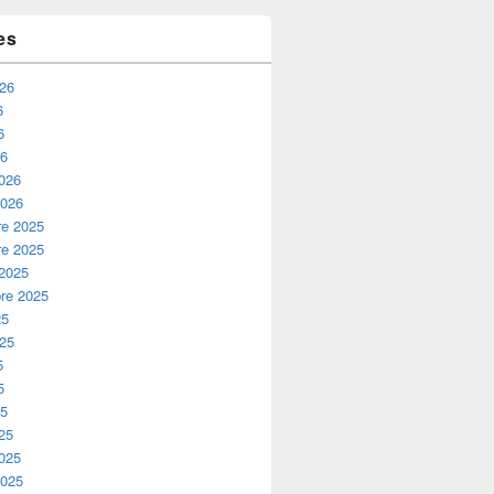
es
026
6
6
26
2026
2026
e 2025
e 2025
 2025
re 2025
25
025
5
5
25
25
2025
2025