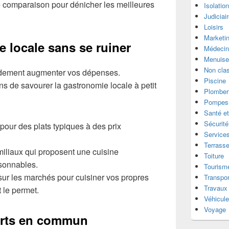
e comparaison pour dénicher les meilleures
Isolatio
Judiciai
Loisirs
Marketi
e locale sans se ruiner
Médecin
Menuise
Non cla
idement augmenter vos dépenses.
Piscine
s de savourer la gastronomie locale à petit
Plomber
Pompes 
Santé et
Sécurité
pour des plats typiques à des prix
Services
Terrass
familiaux qui proposent une cuisine
Toiture
isonnables.
Tourism
 sur les marchés pour cuisiner vos propres
Transpor
Travaux
 le permet.
Véhicul
Voyage
ports en commun