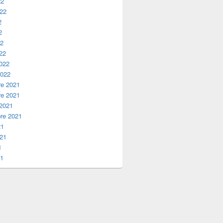
22
022
2
2
22
22
2022
2022
e 2021
e 2021
 2021
re 2021
21
021
1
21