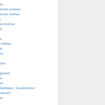
ure
ment extérieur
ment intérieur
t
Commerces
es
e
 d'hôtes
te
ce
s
tion
gement
se
que
eptiques / Canalisations /
ssement
er
e