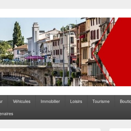
ccitanie
ur
Véhicules
Immobilier
Loisirs
Tourisme
Bouti
enaires
Zone