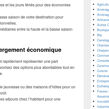
es et les jours fériés pour des économies
Agricult
Aménage
Aménage
asse saison de votre destination pour
Artisana
ionnelles.
Autres 
médiaires entre la haute et la basse saison
Boutiqu
Btp
Carrelag
Chambre
bergement économique
Charpen
Commer
Conseil
t rapidement représenter une part
Construc
vorisez des options plus abordables tout en
Cuisine
e.
Déména
Entrepri
Esthéti
e jeunesse ou des maisons d’hôtes pour un
Fosses S
coût.
Assaini
s séjours chez l’habitant pour une
Immobili
Industri