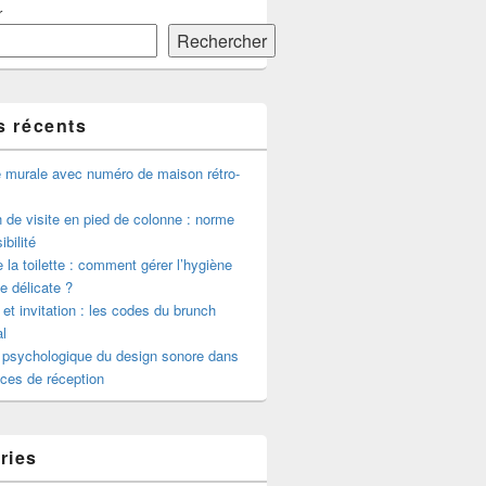
r
Rechercher
s récents
e murale avec numéro de maison rétro-
de visite en pied de colonne : norme
ibilité
 la toilette : comment gérer l’hygiène
le délicate ?
 et invitation : les codes du brunch
l
 psychologique du design sonore dans
ces de réception
ries