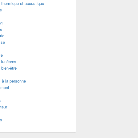
n thermique et acoustique
re
ng
e
rie
ssé
ie
funèbres
 bien-être
 à la personne
ement
e
teur
es