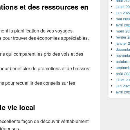
août 20
ations et des ressources en
juillet 2
juin 202
mai 202
avril 20
ment la planification de vos voyages.
mars 20
février 
es pour trouver des économies appréciables.
janvier 
décembr
ns qui comparent les prix des vols et des
novembr
octobre
septemb
our bénéficier de promotions et de baisses
août 20
juillet 2
s pour recueillir des conseils sur les
juin 202
avril 20
e vie local
excellente façon de découvrir véritablement
 dépenses.