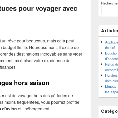
Recherche
principale
stuces pour voyager avec
de
widget
pour
la
barre
Article
latérale
t un rêve pour beaucoup, mais cela peut
Appliqu
 budget limité. Heureusement, il existe de
éclairé
Bouchon 
rer des destinations incroyables sans vider
d’access
omment maximiser votre expérience de
Refus de
finances.
corporel
Horaires
yages hors saison
dominica
L’impact
les espa
er est de voyager hors des périodes de
es moins fréquentées, vous pourrez profiter
ts d’avion
et l’hébergement.
Catégo