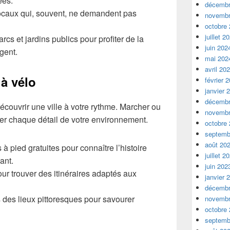
ées.
décembr
 locaux qui, souvent, ne demandent pas
novembr
octobre
juillet 2
s et jardins publics pour profiter de la
juin 202
gent.
mai 202
avril 20
 à vélo
février 
janvier 
décembr
écouvrir une ville à votre rythme. Marcher ou
novembr
er chaque détail de votre environnement.
octobre
septemb
août 20
 à pied gratuites pour connaître l’histoire
juillet 2
ant.
juin 202
our trouver des itinéraires adaptés aux
janvier 
décembr
des lieux pittoresques pour savourer
novembr
octobre
septemb