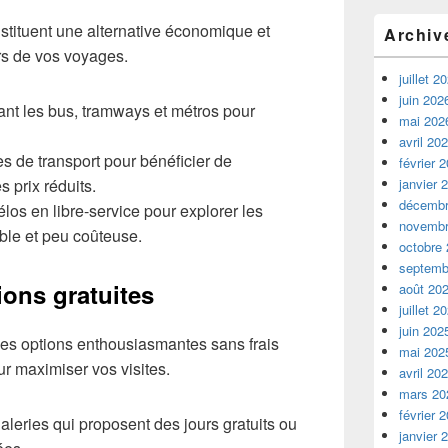
tituent une alternative économique et
Archiv
rs de vos voyages.
juillet 2
juin 202
giant les bus, tramways et métros pour
mai 202
avril 20
s de transport pour bénéficier de
février 
s prix réduits.
janvier 
décembr
los en libre-service pour explorer les
novembr
ble et peu coûteuse.
octobre
septemb
tions gratuites
août 20
juillet 2
juin 202
des options enthousiasmantes sans frais
mai 202
r maximiser vos visites.
avril 20
mars 20
février 
leries qui proposent des jours gratuits ou
janvier 