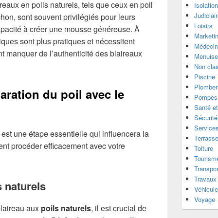
ireaux en poils naturels, tels que ceux en poil
Isolatio
Judiciai
hon, sont souvent privilégiés pour leurs
Loisirs
capacité à créer une mousse généreuse. À
Marketi
tiques sont plus pratiques et nécessitent
Médecin
t manquer de l’authenticité des blaireaux
Menuise
Non cla
Piscine
Plomber
aration du poil avec le
Pompes 
Santé et
Sécurité
Services
 est une étape essentielle qui influencera la
Terrass
ent procéder efficacement avec votre
Toiture
Tourism
Transpor
Travaux
s naturels
Véhicul
Voyage
blaireau aux
poils naturels
, il est crucial de