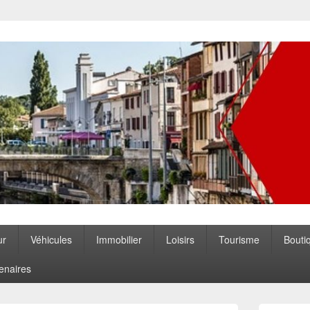
ccitanie
ur
Véhicules
Immobilier
Loisirs
Tourisme
Bouti
enaires
Zone