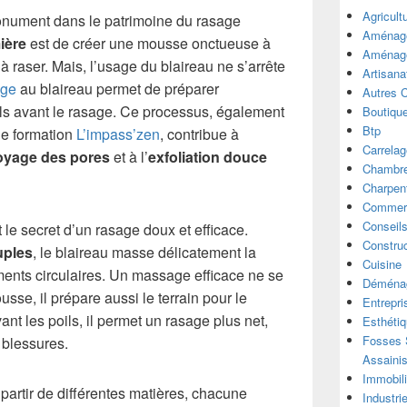
Agricult
monument dans le patrimoine du rasage
Aménage
ière
est de créer une mousse onctueuse à
Aménage
à raser. Mais, l’usage du blaireau ne s’arrête
Artisana
age
au blaireau permet de préparer
Autres 
ils avant le rasage. Ce processus, également
Boutiqu
Btp
de formation
L’impass’zen
, contribue à
Carrelag
oyage des pores
et à l’
exfoliation douce
Chambre
Charpen
Commer
Conseil
e secret d’un rasage doux et efficace.
Construc
uples
, le blaireau masse délicatement la
Cuisine
ents circulaires. Un massage efficace ne se
Déména
sse, il prépare aussi le terrain pour le
Entrepri
nt les poils, il permet un rasage plus net,
Esthéti
Fosses S
s blessures.
Assaini
Immobili
 partir de différentes matières, chacune
Industri