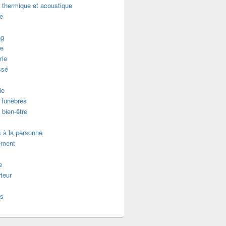
n thermique et acoustique
re
ng
e
rie
ssé
ie
funèbres
 bien-être
 à la personne
ement
e
teur
es