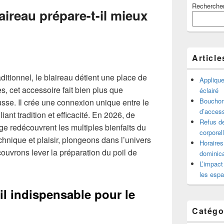
Recherche
principale
ireau prépare-t-il mieux
de
widget
pour
la
barre
Article
latérale
itionnel, le blaireau détient une place de
Appliqu
es, cet accessoire fait bien plus que
éclairé
Bouchon 
se. Il crée une connexion unique entre le
d’access
liant tradition et efficacité. En 2026, de
Refus de
e redécouvrent les multiples bienfaits du
corporel
hnique et plaisir, plongeons dans l’univers
Horaires
ouvrons lever la préparation du poil de
dominica
L’impact
les espa
il indispensable pour le
Catégo