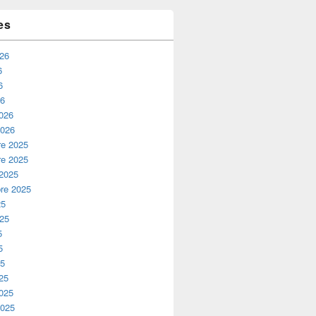
es
026
6
6
26
2026
2026
e 2025
e 2025
 2025
re 2025
25
025
5
5
25
25
2025
2025