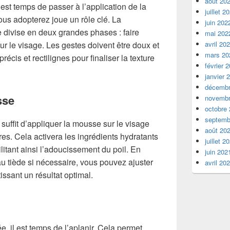
août 20
l est temps de passer à l’application de la
juillet 2
s adopterez joue un rôle clé. La
juin 202
 divise en deux grandes phases : faire
mai 202
avril 20
ur le visage. Les gestes doivent être doux et
mars 20
récis et rectilignes pour finaliser la texture
février 
janvier 
décembr
sse
novembr
octobre
septemb
 suffit d’appliquer la mousse sur le visage
août 20
s. Cela activera les ingrédients hydratants
juillet 2
ilitant ainsi l’adoucissement du poil. En
juin 202
u tiède si nécessaire, vous pouvez ajuster
avril 20
issant un résultat optimal.
, il est temps de l’aplanir. Cela permet