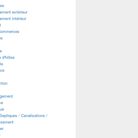
ure
ment extérieur
ment intérieur
t
Commerces
es
e
 d'hôtes
te
ce
s
tion
gement
se
que
eptiques / Canalisations /
ssement
er
e