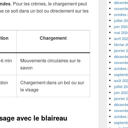
décembr
ondes
. Pour les crèmes, le chargement peut
novembr
ue ce soit dans un bol ou directement sur les
octobre
juillet 2
juin 202
mai 202
tion
Chargement
avril 20
février 
janvier 
décembr
-6 min
Mouvements circulaires sur le
novembr
savon
octobre
septemb
août 20
tion
Chargement dans un bol ou sur
juillet 2
le visage
juin 202
janvier 
décembr
novembr
sage avec le blaireau
octobre
septemb