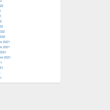
22
022
2
2
22
22
2022
2022
e 2021
e 2021
 2021
re 2021
21
021
1
21