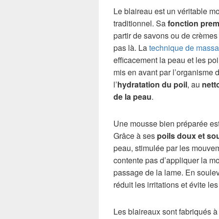
Le blaireau est un véritable 
traditionnel. Sa
fonction prem
partir de savons ou de crèmes 
pas là. La
technique de mass
efficacement la peau et les po
mis en avant par l’organisme 
l’
hydratation du poil
, au
nett
de la peau
.
Une mousse bien préparée est l
Grâce à ses
poils doux et so
peau, stimulée par les mouvem
contente pas d’appliquer la mou
passage de la lame. En souleva
réduit les irritations et évite le
Les blaireaux sont fabriqués à