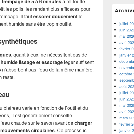
n
trempage de 5 à 6 minutes
à mi-touffe.
it les poils, les rendant plus efficaces pour
Archiv
rempage, il faut
essorer doucement
le
ment humide sans être trop mouillé.
juillet 2
juin 202
mai 202
 synthétiques
avril 20
février 
iques
, quant à eux, ne nécessitent pas de
janvier 
décembr
e
humide lissage et essorage
léger suffisent
novembr
s n’absorbent pas l’eau de la même manière,
octobre
n reste.
septemb
août 20
eau
juillet 2
juin 202
mai 202
blaireau varie en fonction de l’outil et du
avril 20
vons, il est généralement conseillé
mars 20
 d’eau chaude sur le savon avant de
charger
février 
s mouvements circulaires
. Ce processus
janvier 