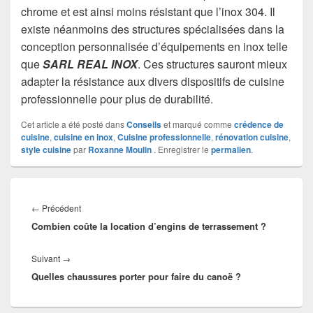
chrome et est ainsi moins résistant que l’inox 304. Il
existe néanmoins des structures spécialisées dans la
conception personnalisée d’équipements en inox telle
que
SARL REAL INOX
. Ces structures sauront mieux
adapter la résistance aux divers dispositifs de cuisine
professionnelle pour plus de durabilité.
Cet article a été posté dans
Conseils
et marqué comme
crédence de
cuisine
,
cuisine en inox
,
Cuisine professionnelle
,
rénovation cuisine
,
style cuisine
par
Roxanne Moulin
. Enregistrer le
permalien
.
Navigation
de
Article
←
Précédent
l’article
Combien coûte la location d’engins de terrassement ?
précédent :
Article
Suivant
→
Quelles chaussures porter pour faire du canoë ?
suivant :