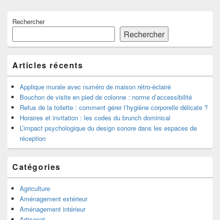
Zone
Rechercher
principale
de
Rechercher
widget
pour
la
Articles récents
barre
latérale
Applique murale avec numéro de maison rétro-éclairé
Bouchon de visite en pied de colonne : norme d’accessibilité
Refus de la toilette : comment gérer l’hygiène corporelle délicate ?
Horaires et invitation : les codes du brunch dominical
L’impact psychologique du design sonore dans les espaces de
réception
Catégories
Agriculture
Aménagement extérieur
Aménagement intérieur
Artisanat