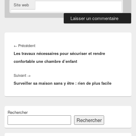
Site web
Navigation
de
Article
←
Précédent
l’article
Les travaux nécessaires pour sécuriser et rendre
précédent :
confortable une chambre d’enfant
Article
Suivant
→
Surveiller sa maison sans y être : rien de plus facile
suivant :
Zone
Rechercher
principale
de
Rechercher
widget
pour
la