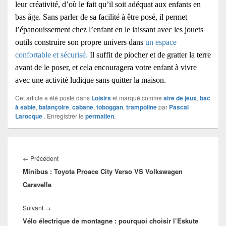
leur créativité, d’où le fait qu’il soit adéquat aux enfants en
bas âge. Sans parler de sa facilité à être posé, il permet
l’épanouissement chez l’enfant en le laissant avec les jouets
outils construire son propre univers dans
un espace
confortable et sécurisé.
Il suffit de piocher et de gratter la terre
avant de le poser, et cela encouragera votre enfant à vivre
avec une activité ludique sans quitter la maison.
Cet article a été posté dans
Loisirs
et marqué comme
aire de jeux
,
bac
à sable
,
balançoire
,
cabane
,
toboggan
,
trampoline
par
Pascal
Larocque
. Enregistrer le
permalien
.
Navigation
de
Article
←
Précédent
l’article
Minibus : Toyota Proace City Verso VS Volkswagen
précédent :
Caravelle
Article
Suivant
→
Vélo électrique de montagne : pourquoi choisir l’Eskute
suivant :