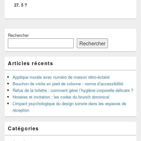
27. 5 ?
Zone
Rechercher
principale
de
Rechercher
widget
pour
la
Articles récents
barre
latérale
Applique murale avec numéro de maison rétro-éclairé
Bouchon de visite en pied de colonne : norme d’accessibilité
Refus de la toilette : comment gérer l’hygiène corporelle délicate ?
Horaires et invitation : les codes du brunch dominical
L’impact psychologique du design sonore dans les espaces de
réception
Catégories